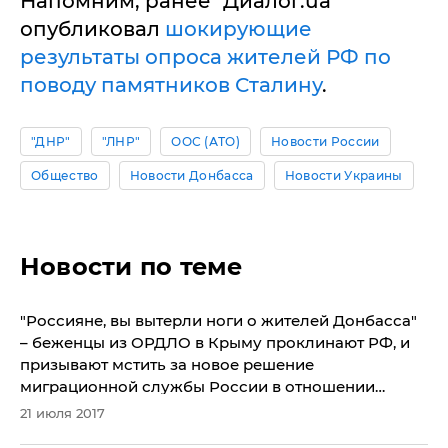
Напомним, ранее "Диалог.ua"
опубликовал
шокирующие
результаты опроса жителей РФ по
поводу памятников Сталину
.
"ДНР"
"ЛНР"
ООС (АТО)
Новости России
Общество
Новости Донбасса
Новости Украины
Новости по теме
"Россияне, вы вытерли ноги о жителей Донбасса"
– беженцы из ОРДЛО в Крыму проклинают РФ, и
призывают мстить за новое решение
миграционной службы России в отношении
граждан из "ЛНР/ДНР"
21 июля 2017