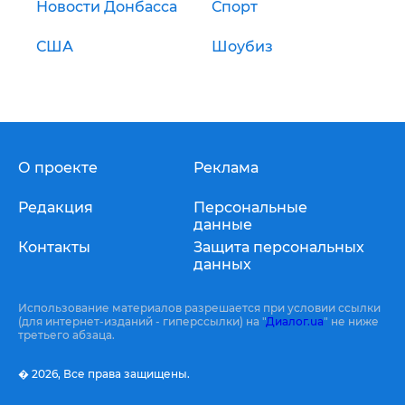
Новости Донбасса
Спорт
США
Шоубиз
О проекте
Реклама
Редакция
Персональные
данные
Контакты
Защита персональных
данных
Использование материалов разрешается при условии ссылки
(для интернет-изданий - гиперссылки) на "
Диалог.ua
" не ниже
третьего абзаца.
� 2026,
Все права защищены.