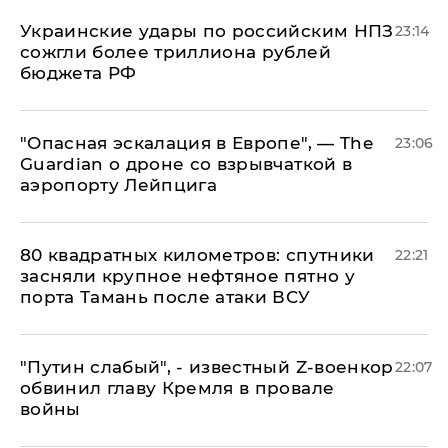
Украинские удары по российским НПЗ
23:14
сожгли более триллиона рублей
бюджета РФ
"Опасная эскалация в Европе", — The
23:06
Guardian о дроне со взрывчаткой в
аэропорту Лейпцига
80 квадратных километров: спутники
22:21
засняли крупное нефтяное пятно у
порта Тамань после атаки ВСУ
​"Путин слабый", - известный Z-военкор
22:07
обвинил главу Кремля в провале
войны