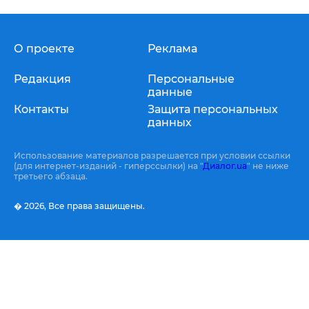
О проекте
Реклама
Редакция
Персональные
данные
Контакты
Защита персональных
данных
Использование материалов разрешается при условии ссылки
(для интернет-изданий - гиперссылки) на "
Диалог.ua
" не ниже
третьего абзаца.
� 2026,
Все права защищены.