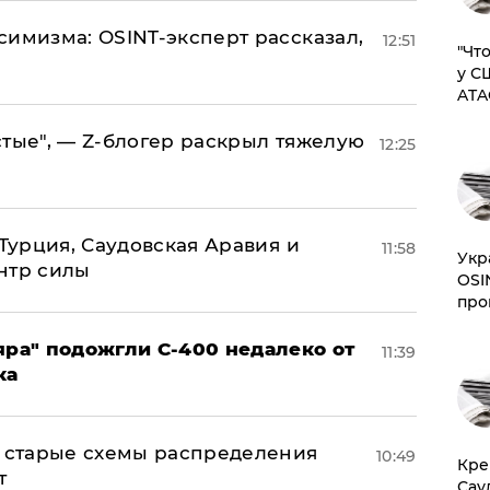
симизма: OSINT-эксперт рассказал,
12:51
​"Ч
у С
ATA
стые", — Z-блогер раскрыл тяжелую
12:25
 Турция, Саудовская Аравия и
11:58
​Ук
нтр силы
OSI
про
яра" подожгли С-400 недалеко от
11:39
ка
н: старые схемы распределения
10:49
​Кр
т
Сау