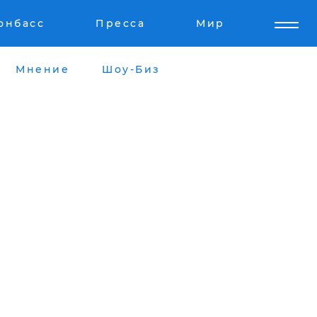
онбасс
Пресса
Мир
Мнение
Шоу-Биз