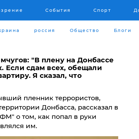
озрение
События
Спорт
Д
краина
россия
Общество
Блоги
мчугов: "В плену на Донбассе
к. Если сдам всех, обещали
артиру. Я сказал, что
ывший пленник террористов,
территории Донбасса, рассказал в
ФМ" о том, как попал в руки
влялся им.