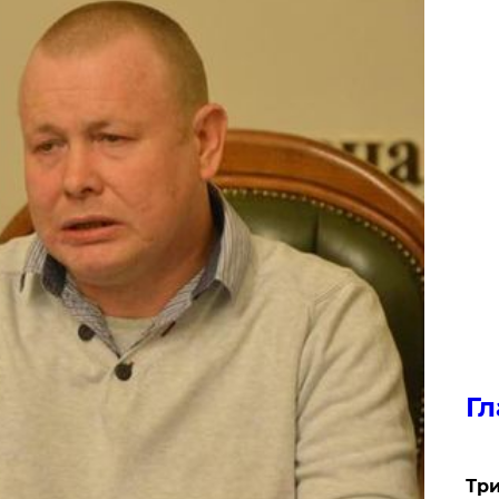
Гл
Три