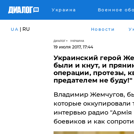
Украина
Военное об
| RU
UA
Новости
У
ДИАЛОГ
УКРАИНА
19 июля 2017, 17:44
Украинский герой Же
были и кнут, и пряни
операции, протезы, кв
предателем не буду!"
Владимир Жемчугов, б
которые оккупировали 
интервью радио "Армія 
боевиков и как сопроти