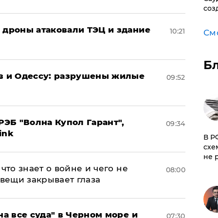
соз
: дроны атаковали ТЭЦ и здание
10:21
См
Б
ов и Одессу: разрушены жилые
09:52
ЭБ "Волна Купол Гарант",
09:34
ink
​В 
схе
не 
что знает о войне и чего не
08:00
 вещи закрывает глаза
на все суда" в Черном море и
07:30