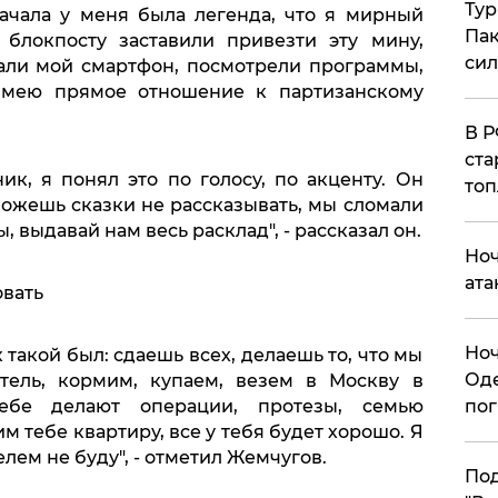
Тур
начала у меня была легенда, что я мирный
Пак
 блокпосту заставили привезти эту мину,
си
мали мой смартфон, посмотрели программы,
имею прямое отношение к партизанскому
​В 
ста
, я понял это по голосу, по акценту. Он
топ
можешь сказки не рассказывать, мы сломали
, выдавай нам весь расклад", - рассказал он.
​Но
ата
овать
​Но
 такой был: сдаешь всех, делаешь то, что мы
Оде
тель, кормим, купаем, везем в Москву в
тебе делают операции, протезы, семью
пог
м тебе квартиру, все у тебя будет хорошо. Я
елем не буду", - отметил Жемчугов.
По