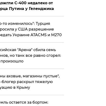
ожгли С-400 недалеко от
рца Путина у Геленджика
то-то изменилось": Турция
росила у США разрешение
едать Украине ATACMS и M270
ссийская "Арена" сбила семь
нов, но танк все равно сгорел:
 произошло
ены аховые, магазины пустые",
-блогер раскрыл тяжелую
уацию в Крыму
емль остается за бортом: