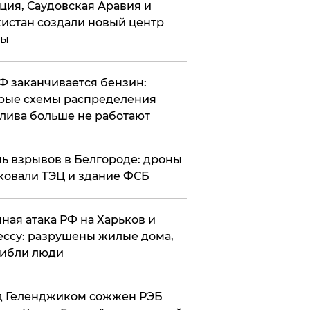
ция, Саудовская Аравия и
истан создали новый центр
лы
РФ заканчивается бензин:
рые схемы распределения
лива больше не работают
чь взрывов в Белгороде: дроны
ковали ТЭЦ и здание ФСБ
чная атака РФ на Харьков и
ссу: разрушены жилые дома,
ибли люди
д Геленджиком сожжен РЭБ