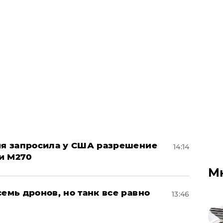
ция запросила у США разрешение
14:14
и M270
М
семь дронов, но танк все равно
13:46