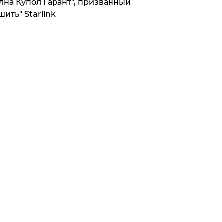
лна Купол Гарант", призванный
шить" Starlink