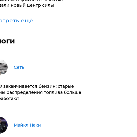
дали новый центр силы
отреть ещё
логи
Сеть
РФ заканчивается бензин: старые
мы распределения топлива больше
работают
Майкл Наки