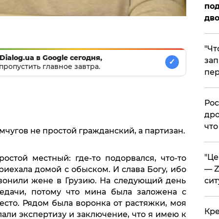
под
дво
​"Ч
Dialog.ua в Google сегодня,
зап
✓
пропустить главное завтра.
пер
​Ро
дро
что
мчугов не простой гражданский, а партизан.
​"Ц
ростой местный: где-то подорвался, что-то
— Z
риехала домой с обыском. И слава Богу, ибо
звонили жене в Грузию. На следующий день
сит
редачи, потому что мина была заложена с
есто. Рядом была воронка от растяжки, моя
​Кр
лали экспертизу и заключение, что я имею к