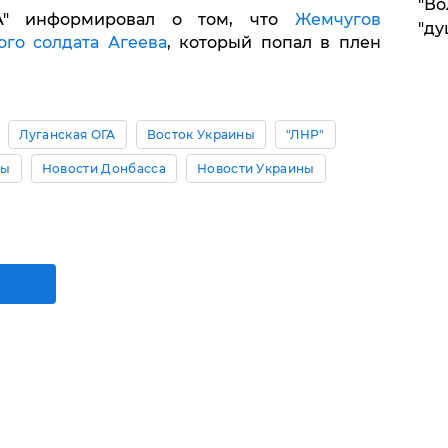
"Во
UA" информировал о том, что
Жемчугов
"ду
ого солдата Агеева
, который попал в плен
Луганская ОГА
Восток Украины
"ЛНР"
цы
Новости Донбасса
Новости Украины