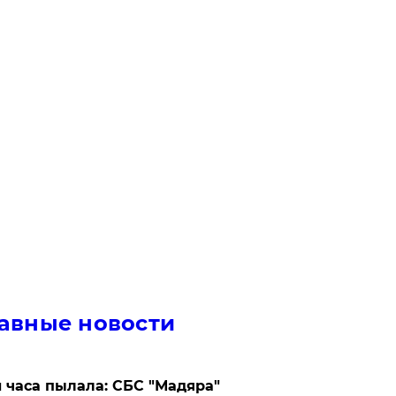
авные новости
 часа пылала: СБС "Мадяра"