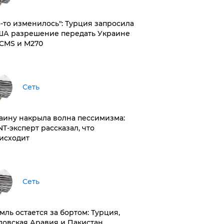
то-то изменилось": Турция запросила
ША разрешение передать Украине
CMS и M270
Сеть
раину накрыла волна пессимизма:
NT-эксперт рассказал, что
исходит
Сеть
емль остается за бортом: Турция,
довская Аравия и Пакистан