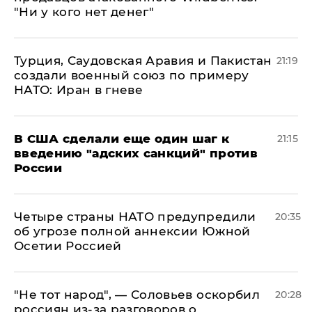
"Ни у кого нет денег"
Турция, Саудовская Аравия и Пакистан
21:19
создали военный союз по примеру
НАТО: Иран в гневе
В США сделали еще один шаг к
21:15
введению "адских санкций" против
России
Четыре страны НАТО предупредили
20:35
об угрозе полной аннексии Южной
Осетии Россией
​"Не тот народ", — Соловьев оскорбил
20:28
россиян из-за разговоров о