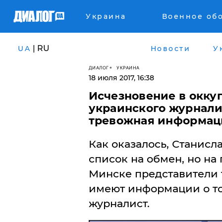
Украина
Военное об
| RU
UA
Новости
У
ДИАЛОГ
УКРАИНА
18 июля 2017, 16:38
Исчезновение в окку
украинского журнали
тревожная информаци
Как оказалось, Станисл
список на обмен, но на
Минске представители т
имеют информации о то
журналист.