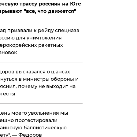
чевую трассу россиян на Юге
зрывают "все, что движется"
ад призвали к рейду спецназа
оссию для уничтожения
ерокорейских ракетных
ановок
оров высказался о шансах
нуться в министры обороны и
яснил, почему не выходит на
тесты
 день моего увольнения мы
ешно протестировали
аинскую баллистическую
ету", — Федоров