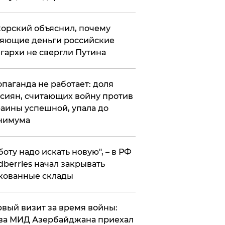
орский объяснил, почему
яющие деньги российские
гархи не свергли Путина
опаганда не работает: доля
сиян, считающих войну против
аины успешной, упала до
нимума
боту надо искать новую", – в РФ
dberries начал закрывать
кованные склады
вый визит за время войны:
ва МИД Азербайджана приехал