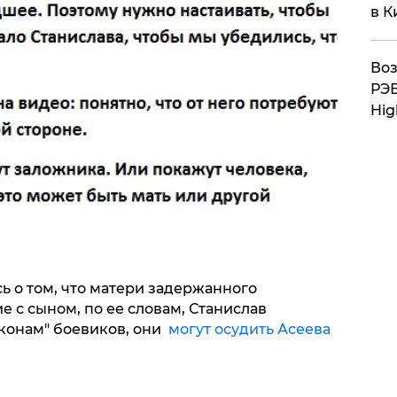
в К
Воз
РЭБ
Hig
ь о том, что матери задержанного
 с сыном, по ее словам, Станислав
аконам" боевиков, они
могут осудить Асеева