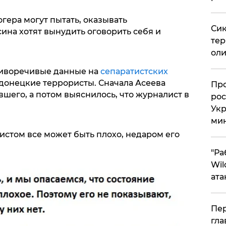
гера могут пытать, оказывать
Сик
ина хотят вынудить оговорить себя и
тер
оли
тиворечивые данные на
сепаратистских
 донецкие террористы. Сначала Асеева
​Пр
вшего, а потом выяснилось, что журналист в
рос
Укр
ми
листом все может быть плохо, недаром его
"Ра
Wil
ата
Пер
гла