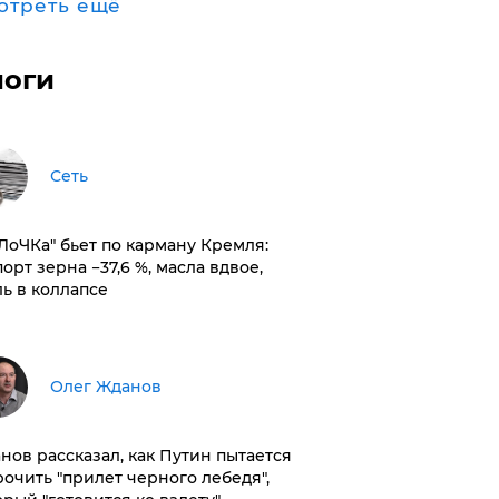
отреть ещё
логи
Сеть
оЛоЧКа" бьет по карману Кремля:
орт зерна −37,6 %, масла вдвое,
ль в коллапсе
Олег Жданов
нов рассказал, как Путин пытается
рочить "прилет черного лебедя",