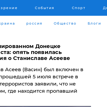
озрение
События
Спорт
Д
краина
россия
Общество
Блоги
пированном Донецке
ста: опять появилась
я о Станиславе Асееве
ав Асеев (Васин) был включен в
 прошедшей 5 июля встрече в
еррористов заявили, что не
м, где находится пропавший