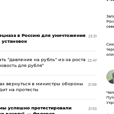
Зап
Рос
сев
пецназа в Россию для уничтожения
23:31
 установок
Сик
тер
оли
ь "давление на рубль" из-за роста
22:47
новость для рубля"
ах вернуться в министры обороны
21:59
дит на протесты
Чал
Пут
Укр
я мы успешно протестировали
21:53
ю ракету", — Федоров