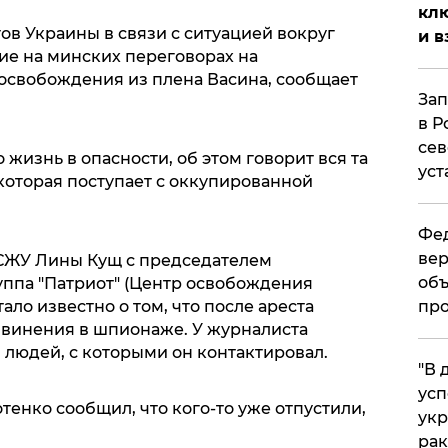
клю
в Украины в связи с ситуацией вокруг
и в
ие на минских переговорах на
 освобождения из плена Васина, сообщает
Зап
в Р
сев
о жизнь в опасности, об этом говорит вся та
уст
оторая поступает с оккупированной
Фед
вер
НСЖУ Лины Кущ с председателем
объ
ппа "Патриот" (Центр освобождения
ло известно о том, что после ареста
про
винения в шпионаже. У журналиста
 людей, с которыми он контактировал.
​"В
усп
тенко сообщил, что кого-то уже отпустили,
укр
рак