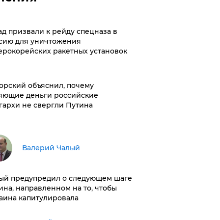
ад призвали к рейду спецназа в
сию для уничтожения
ерокорейских ракетных установок
орский объяснил, почему
яющие деньги российские
гархи не свергли Путина
Валерий Чалый
ый предупредил о следующем шаге
ина, направленном на то, чтобы
аина капитулировала