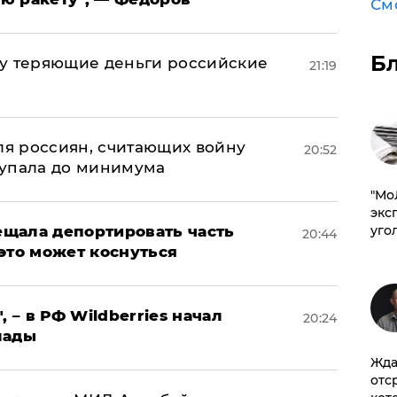
См
Б
му теряющие деньги российские
21:19
а
оля россиян, считающих войну
20:52
 упала до минимума
​"М
эксп
щала депортировать часть
уго
20:44
это может коснуться
, – в РФ Wildberries начал
20:24
лады
Жда
отс