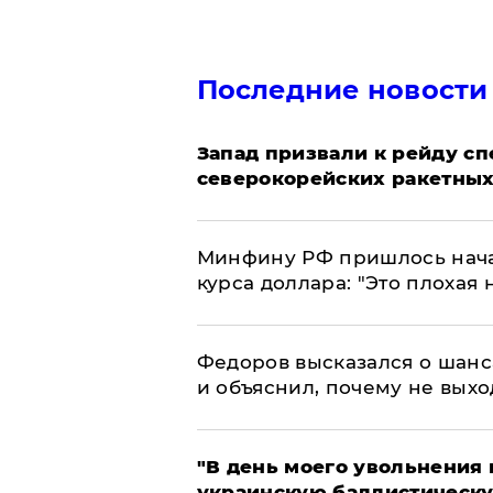
Последние новости
Запад призвали к рейду с
северокорейских ракетных
Минфину РФ пришлось начат
курса доллара: "Это плохая 
Федоров высказался о шанс
и объяснил, почему не выхо
​"В день моего увольнени
украинскую баллистическу