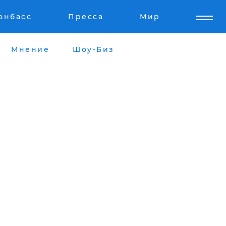
онбасс
Пресса
Мир
Мнение
Шоу-Биз