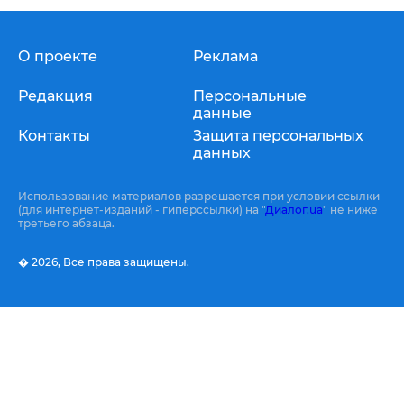
О проекте
Реклама
Редакция
Персональные
данные
Контакты
Защита персональных
данных
Использование материалов разрешается при условии ссылки
(для интернет-изданий - гиперссылки) на "
Диалог.ua
" не ниже
третьего абзаца.
� 2026,
Все права защищены.