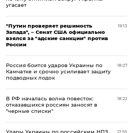
угасает
"Путин проверяет решимость
19:13
Запада", – Сенат США официально
взялся за "адские санкции" против
России
Россия боится ударов Украины по
18:27
Камчатке и срочно усиливает защиту
подводных лодок
​В РФ началась волна повесток:
18:22
отказавшихся россиян заносят в
"черные списки"
Удары Украины по российским НПЗ
17:55