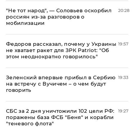
​"Не тот народ", — Соловьев оскорбил
20:28
россиян из-за разговоров о
мобилизации
Федоров рассказал, почему у Украины
19:57
не хватает ракет для ЗРК Patriot: "Об
этом неоднократно говорилось"
Зеленский впервые прибыл в Сербию
19:33
на встречу с Вучичем – о чем будут
говорить
СБС за 2 дня уничтожили 102 цели РФ:
19:27
поражены база ФСБ "Беня" и корабли
"теневого флота"