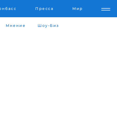
онбасс
Пресса
Мир
Мнение
Шоу-Биз