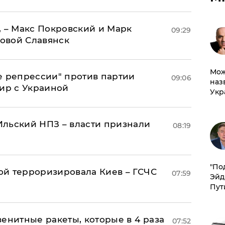
, – Макс Покровский и Марк
09:29
овой Славянск
Мож
е репрессии" против партии
09:06
наз
мир с Украиной
Укр
льский НПЗ – власти признали
08:19
​"По
й терроризировала Киев – ГСЧС
07:59
Эйд
Пут
енитные ракеты, которые в 4 раза
07:52