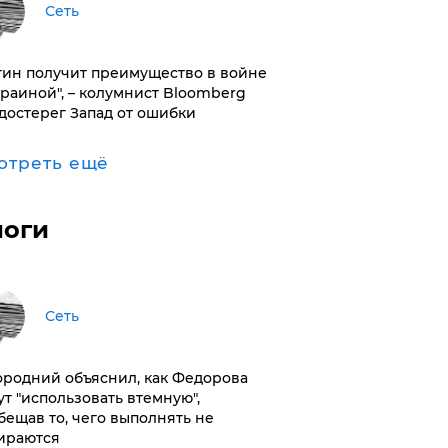
Сеть
тин получит преимущество в войне
краиной", – колумнист Bloomberg
достерег Запад от ошибки
отреть ещё
логи
Сеть
ородний объяснил, как Федорова
ут "использовать втемную",
бещав то, чего выполнять не
ираются