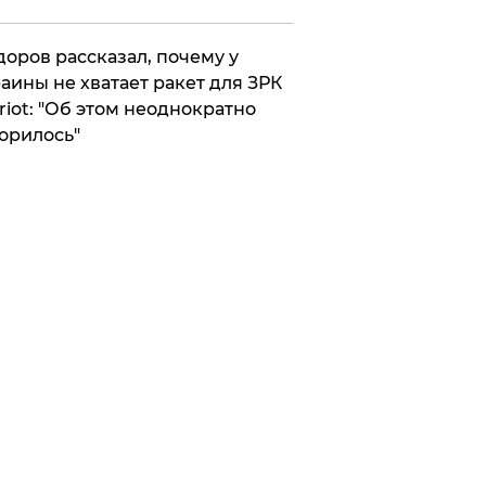
оров рассказал, почему у
аины не хватает ракет для ЗРК
riot: "Об этом неоднократно
орилось"