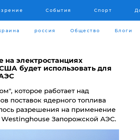
озрение
События
Спорт
Д
краина
россия
Общество
Блоги
e на электростанциях
 США будет использовать для
 АЭС
м", которое работает над
в поставок ядерного топлива
илось разрешения на применение
 Westinghouse Запорожской АЭС.