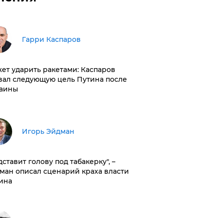
Гарри Каспаров
ет ударить ракетами: Каспаров
вал следующую цель Путина после
аины
Игорь Эйдман
дставит голову под табакерку", –
ман описал сценарий краха власти
ина