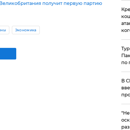
х Великобритания получит первую партию
Кре
кош
ата
ког
ины
Экономика
Тур
Пак
по 
В С
вве
про
​"Н
оск
раз