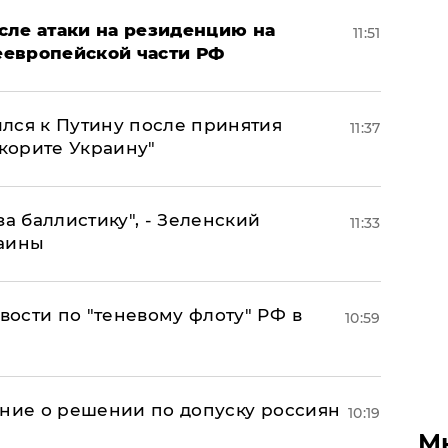
сле атаки на резиденцию на
11:51
неевропейской части РФ
лся к Путину после принятия
11:37
окорите Украину"
за баллистику", - Зеленский
11:33
раины
ости по "теневому флоту" РФ в
10:59
ение о решении по допуску россиян
10:19
М