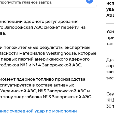
✓
пропустить главное завтра.
исп
уда
Atl
би
 инспекции ядерного регулирования
то Запорожская АЭС сможет перейти на
Уси
ва.
при
тан
и положительные результаты экспертизы
асности материалов Westinghouse, которые
 первых партий американского ядерного
Дро
гоблоков № 1 и № 4 Запорожской АЭС.
аэр
зап
эк
 момент ядерное топливо производства
сплуатируется в составе активных
Украинской АЭС, № 5 Запорожской АЭС и
​Се
ую зону энергоблока № 3 Запорожской АЭС.
КНД
30 
анес очередной удар по монополии