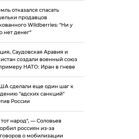
мль отказался спасать
ельки продавцов
кованного Wildberries: "Ни у
о нет денег"
ция, Саудовская Аравия и
истан создали военный союз
примеру НАТО: Иран в гневе
ША сделали еще один шаг к
дению "адских санкций"
тив России
е тот народ", — Соловьев
орбил россиян из-за
говоров о мобилизации