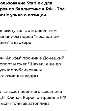
ользование Starlink для
ров по баллистике в РФ – The
antic узнал о позиции
знесмена
к выступил с откровенным
знанием перед "последним
цем" в карьере
н "Альфы" проник в Донецкий
опорт и сжег "Шахед" еще до
уска: опубликованы
склюзивные кадры
ул спасает военного союзника
Р: Южная Корея отправила РФ
тысяч тонн авиатоплива