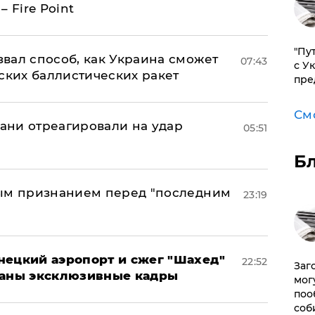
 Fire Point
"Пу
вал способ, как Украина сможет
07:43
с У
ских баллистических ракет
пре
См
рани отреагировали на удар
05:51
Б
ным признанием перед "последним
23:19
нецкий аэропорт и сжег "Шахед"
22:52
Заг
ваны эксклюзивные кадры
мог
поо
соб