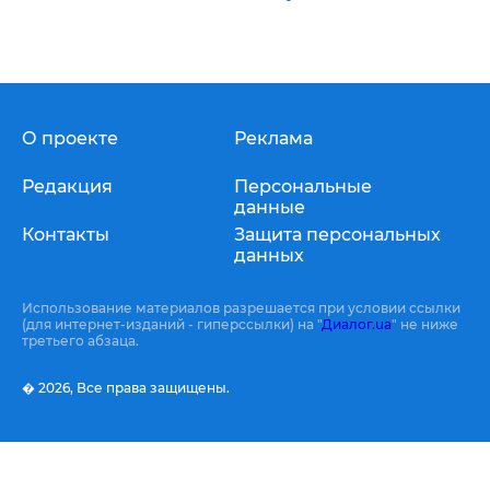
О проекте
Реклама
Редакция
Персональные
данные
Контакты
Защита персональных
данных
Использование материалов разрешается при условии ссылки
(для интернет-изданий - гиперссылки) на "
Диалог.ua
" не ниже
третьего абзаца.
� 2026,
Все права защищены.