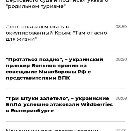
Верховного суда и подписал указы о
"родильном туризме"
Лепс отказался ехать в
08:59
оккупированный Крым: "Там опасно
для жизни"
"Прятаться поздно", – украинский
08:50
пранкер Вольнов проник на
совещание Минобороны РФ с
представителями ВПК
"Три штуки залетело", – украинские
08:09
БпЛА успешно атаковали Wildberries
в Екатеринбурге