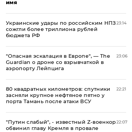
имя
Украинские удары по российским НПЗ
23:14
сожгли более триллиона рублей
бюджета РФ
"Опасная эскалация в Европе", — The
23:06
Guardian о дроне со взрывчаткой в
аэропорту Лейпцига
80 квадратных километров: спутники
22:21
засняли крупное нефтяное пятно у
порта Тамань после атаки ВСУ
​"Путин слабый", - известный Z-военкор
22:07
обвинил главу Кремля в провале