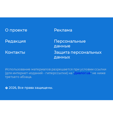
О проекте
Реклама
Редакция
Персональные
данные
Контакты
Защита персональных
данных
Использование материалов разрешается при условии ссылки
(для интернет-изданий - гиперссылки) на "
Диалог.ua
" не ниже
третьего абзаца.
� 2026,
Все права защищены.