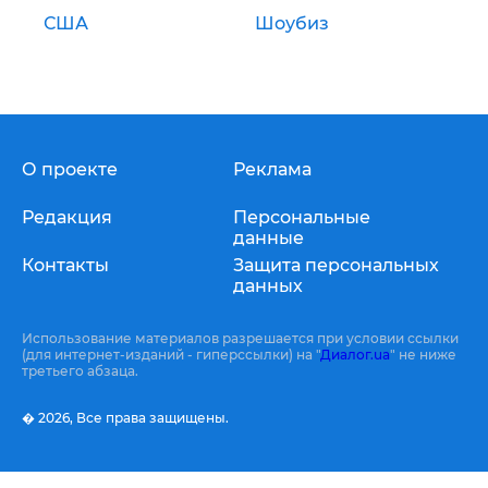
США
Шоубиз
О проекте
Реклама
Редакция
Персональные
данные
Контакты
Защита персональных
данных
Использование материалов разрешается при условии ссылки
(для интернет-изданий - гиперссылки) на "
Диалог.ua
" не ниже
третьего абзаца.
� 2026,
Все права защищены.