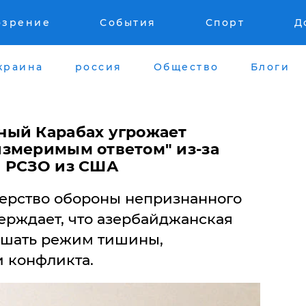
озрение
События
Спорт
Д
краина
россия
Общество
Блоги
ный Карабах угрожает
змеримым ответом" из-за
я РСЗО из США
ерство обороны непризнанного
ерждает, что азербайджанская
ушать режим тишины,
 конфликта.