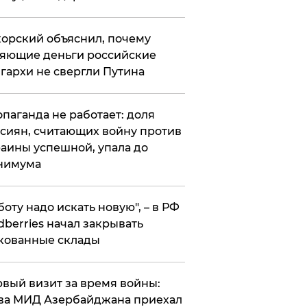
орский объяснил, почему
яющие деньги российские
гархи не свергли Путина
опаганда не работает: доля
сиян, считающих войну против
аины успешной, упала до
нимума
боту надо искать новую", – в РФ
dberries начал закрывать
кованные склады
вый визит за время войны:
ва МИД Азербайджана приехал