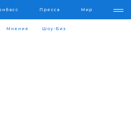
онбасс
Пресса
Мир
Мнение
Шоу-Биз