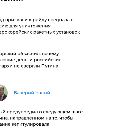
ад призвали к рейду спецназа в
сию для уничтожения
ерокорейских ракетных установок
орский объяснил, почему
яющие деньги российские
гархи не свергли Путина
Валерий Чалый
ый предупредил о следующем шаге
ина, направленном на то, чтобы
аина капитулировала