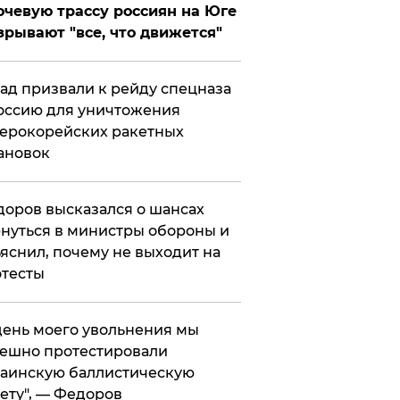
чевую трассу россиян на Юге
зрывают "все, что движется"
ад призвали к рейду спецназа
оссию для уничтожения
ерокорейских ракетных
ановок
оров высказался о шансах
нуться в министры обороны и
яснил, почему не выходит на
тесты
 день моего увольнения мы
ешно протестировали
аинскую баллистическую
ету", — Федоров