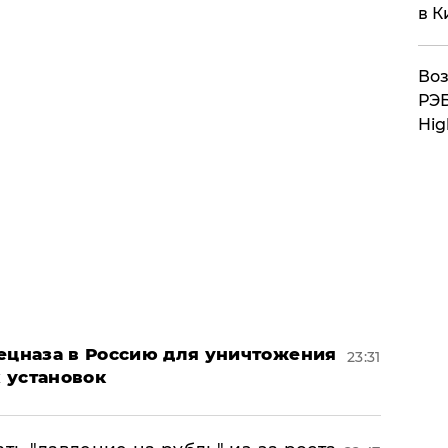
в К
Воз
РЭБ
Hig
пецназа в Россию для уничтожения
23:31
 установок