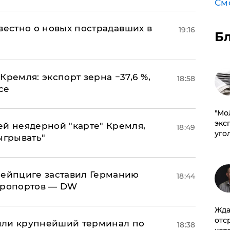
См
известно о новых пострадавших в
19:16
Б
Кремля: экспорт зерна −37,6 %,
18:58
се
​"М
эксп
ей неядерной "карте" Кремля,
18:49
уго
ыгрывать"
 Лейпциге заставил Германию
18:44
эропортов — DW
Жда
отс
или крупнейший терминал по
18:38