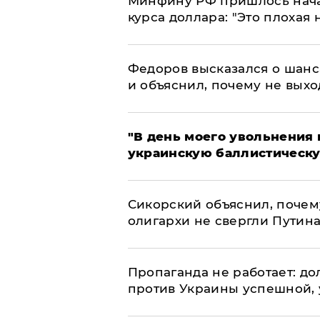
Минфину РФ пришлось начат
курса доллара: "Это плохая 
Федоров высказался о шанс
и объяснил, почему не выхо
​"В день моего увольнени
украинскую баллистическу
Сикорский объяснил, поче
олигархи не свергли Путин
​Пропаганда не работает: д
против Украины успешной,