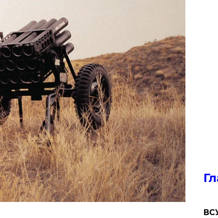
Гл
ВСУ