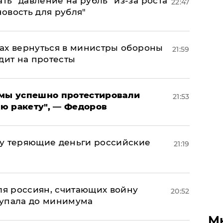
ь "давление на рубль" из-за роста
22:47
новость для рубля"
ах вернуться в министры обороны
21:59
дит на протесты
я мы успешно протестировали
21:53
ю ракету", — Федоров
му теряющие деньги российские
21:19
а
оля россиян, считающих войну
20:52
 упала до минимума
М