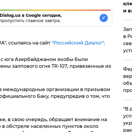
клю
и в
Dialog.ua в Google сегодня,
✓
пропустить главное завтра.
Зап
в Р
A", ссылаясь на сайт
"Российский Диалог"
.
сев
уст
я, с юга Азербайджаном якобы были
емы залпового огня TR-107, привезенные из
Фед
.
вер
объ
ь в международные организации в призывом
про
официального Баку, предупредив о том, что
​"В
усп
е, в свою очередь, обращает внимание на
укр
 в обстреле населенных пунктов около
рак