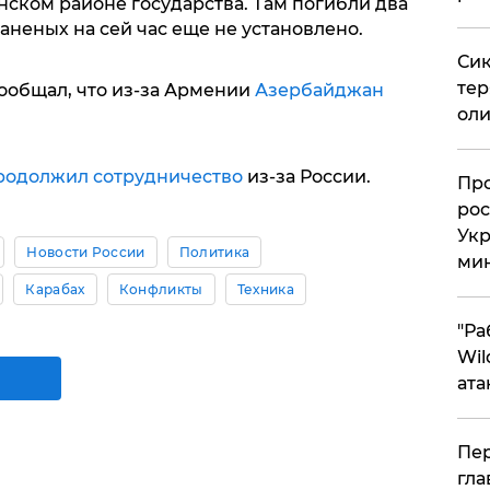
нском районе государства. Там погибли два
аненых на сей час еще не установлено.
Сик
тер
сообщал, что из-за Армении
Азербайджан
оли
родолжил сотрудничество
из-за России.
​Пр
рос
Укр
Новости России
Политика
ми
Карабах
Конфликты
Техника
"Ра
Wil
ата
Пер
гла