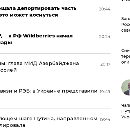
щала депортировать часть
20:44
это может коснуться
Зап
Рос
сев
, – в РФ Wildberries начал
20:24
лады
Сик
тер
оли
ны: глава МИД Азербайджана
20:17
иссией
вязи и РЭБ: в Украине представили
19:49
Чал
Пут
Укр
ующем шаге Путина, направленном
19:44
улировала