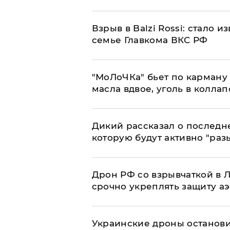
Взрыв в Balzi Rossi: стало 
семье Главкома ВКС РФ
​"МоЛоЧКа" бьет по карману 
масла вдвое, уголь в коллап
Дикий рассказал о последн
которую будут активно "раз
​Дрон РФ со взрывчаткой в
срочно укреплять защиту а
Украинские дроны останов