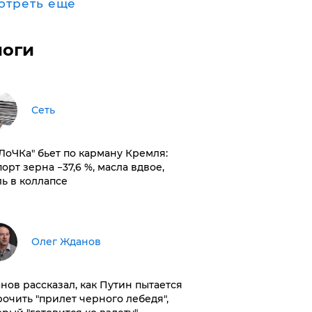
отреть ещё
логи
Сеть
оЛоЧКа" бьет по карману Кремля:
орт зерна −37,6 %, масла вдвое,
ль в коллапсе
Олег Жданов
нов рассказал, как Путин пытается
рочить "прилет черного лебедя",