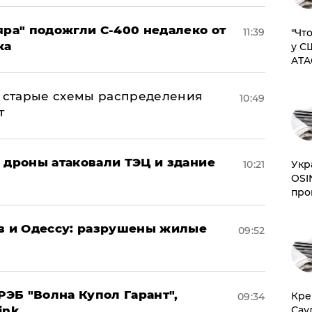
яра" подожгли С-400 недалеко от
11:39
​"Ч
ка
у С
ATA
н: старые схемы распределения
10:49
т
: дроны атаковали ТЭЦ и здание
10:21
​Ук
OSI
про
ов и Одессу: разрушены жилые
09:52
ЭБ "Волна Купол Гарант",
​Кр
09:34
ink
Сау