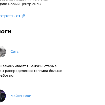
дали новый центр силы
отреть ещё
логи
Сеть
РФ заканчивается бензин: старые
мы распределения топлива больше
работают
Майкл Наки