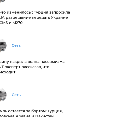
то-то изменилось": Турция запросила
ША разрешение передать Украине
CMS и M270
Сеть
раину накрыла волна пессимизма:
NT-эксперт рассказал, что
исходит
Сеть
емль остается за бортом: Турция,
довская Аравия и Пакистан