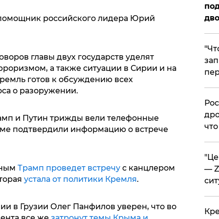
под
дво
 помощник российского лидера Юрий
​"Ч
оворов главы двух государств уделят
зап
роризмом, а также ситуации в Сирии и на
пер
Кремль готов к обсуждению всех
са о разоружении.
​Ро
дро
рамп и Путин трижды вели телефонные
что
оме подтвердили информацию о встрече
​"Ц
иным
Трамп проведет встречу
с канцлером
— Z
оторая
устала от политики Кремля
.
сит
и в Грузии Олег Панфилов уверен, что во
​Кр
ента все же
затронут темы Крыма и