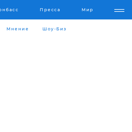
онбасс
Пресса
Мир
Мнение
Шоу-Биз