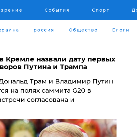
озрение
События
Спорт
Д
краина
россия
Общество
Блоги
 в Кремле назвали дату первых
воров Путина и Трампа
Дональд Трам и Владимир Путин
ся на полях саммита G20 в
встречи согласована и