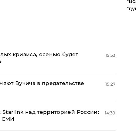
"Во
"ду
лых кризиса, осенью будет
15:33
в
няют Вучича в предательстве
15:27
 Starlink над территорией России:
14:39
- СМИ