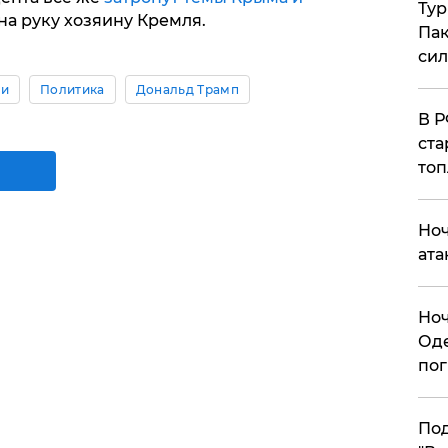
Тур
на руку хозяину Кремля.
Пак
си
ии
Политика
Дональд Трамп
​В 
ста
топ
​Но
ата
​Но
Оде
пог
По