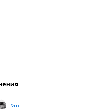
нения
Сеть