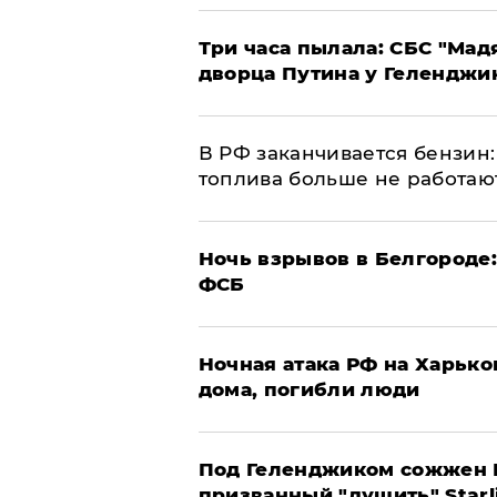
Три часа пылала: СБС "Мад
дворца Путина у Геленджи
​В РФ заканчивается бензи
топлива больше не работаю
​Ночь взрывов в Белгороде
ФСБ
​Ночная атака РФ на Харьк
дома, погибли люди
Под Геленджиком сожжен Р
призванный "душить" Starl