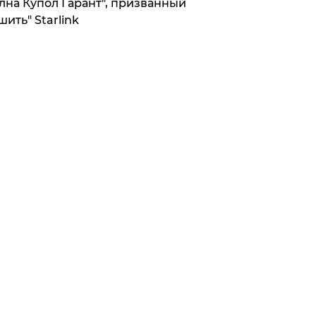
лна Купол Гарант", призванный
шить" Starlink