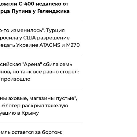
ожгли С-400 недалеко от
рца Путина у Геленджика
то-то изменилось": Турция
росила у США разрешение
едать Украине ATACMS и M270
ссийская "Арена" сбила семь
нов, но танк все равно сгорел:
 произошло
ены аховые, магазины пустые",
-блогер раскрыл тяжелую
уацию в Крыму
емль остается за бортом: