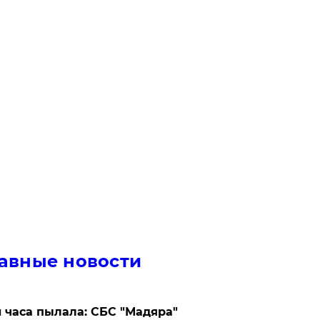
авные новости
 часа пылала: СБС "Мадяра"