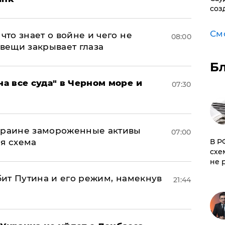
соз
См
что знает о войне и чего не
08:00
 вещи закрывает глаза
Б
на все суда" в Черном море и
07:30
Украине замороженные активы
07:00
ая схема
​В 
схе
не 
убит Путина и его режим, намекнув
21:44