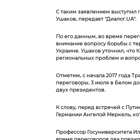
С таким заявлением выступил
Ушаков, передает "Диалог.UA".
По его данным, во время перег
внимание вопросу борьбы с тер
Украине. Ушаков уточнил, что 
региональных проблем и вопро
Отметим, с начала 2017 года Т
переговоры. 3 июля в Белом д
двух президентов.
К слову, перед встречей с Пут
Германии Ангелой Меркель, к
Профессор Госуниверситета Или
время переговоров два презид