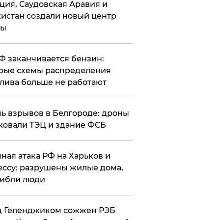
ция, Саудовская Аравия и
истан создали новый центр
лы
РФ заканчивается бензин:
рые схемы распределения
лива больше не работают
чь взрывов в Белгороде: дроны
ковали ТЭЦ и здание ФСБ
чная атака РФ на Харьков и
ссу: разрушены жилые дома,
ибли люди
д Геленджиком сожжен РЭБ