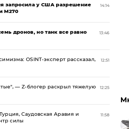
ция запросила у США разрешение
14:14
и M270
семь дронов, но танк все равно
13:46
симизма: OSINT-эксперт рассказал,
12:51
стые", — Z-блогер раскрыл тяжелую
12:25
М
 Турция, Саудовская Аравия и
11:58
нтр силы