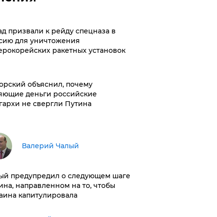
ад призвали к рейду спецназа в
сию для уничтожения
ерокорейских ракетных установок
орский объяснил, почему
яющие деньги российские
гархи не свергли Путина
Валерий Чалый
ый предупредил о следующем шаге
ина, направленном на то, чтобы
аина капитулировала