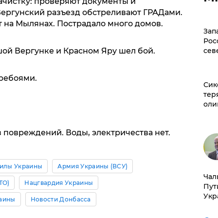
ачистку: проверяют документы и
 Вергунский разъезд обстреливают ГРАДами.
 на Мылянах. Пострадало много домов.
Зап
Рос
ьшой Вергунке и Красном Яру шел бой.
сев
еребоями.
Сик
тер
оли
з повреждений. Воды, электричества нет.
илы Украины
Армия Украины (ВСУ)
Чал
ТО)
Нацгвардия Украины
Пут
Укр
раины
Новости Донбасса