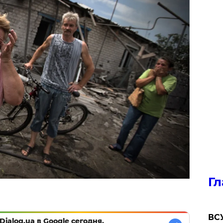
Гл
ВСУ
Dialog.ua в Google сегодня,