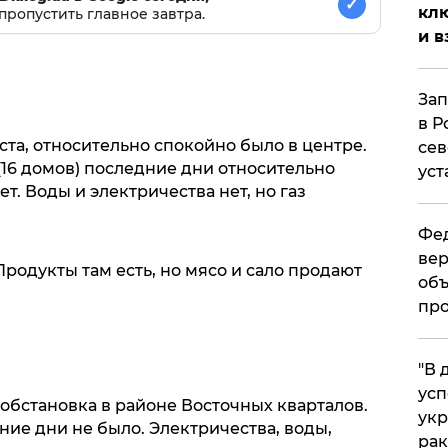
✓
клю
пропустить главное завтра.
и в
Зап
в Р
уста, относительно спокойно было в центре.
сев
16 домов) последние дни относительно
уст
т. Воды и электричества нет, но газ
Фед
вер
родукты там есть, но мясо и сало продают
объ
про
​"В
усп
обстановка в районе Восточных кварталов.
укр
ие дни не было. Электричества, воды,
рак