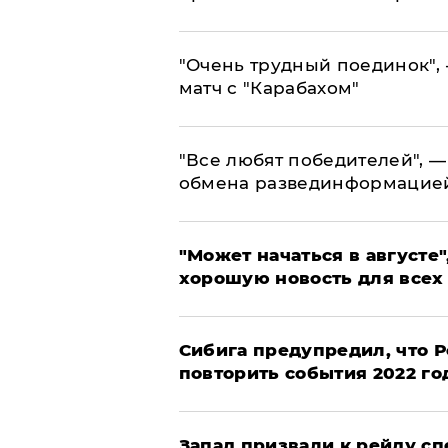
"Очень трудный поединок", 
матч с "Карабахом"
​"Все любят победителей", —
обмена развединформацие
"Может начаться в августе",
хорошую новость для всех
Сибига предупредил, что Р
повторить события 2022 го
Запад призвали к рейду с