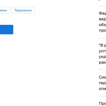
аины
Терроризм
Фед
вер
объ
про
​"В
усп
укр
рак
Сик
тер
оли
​Пр