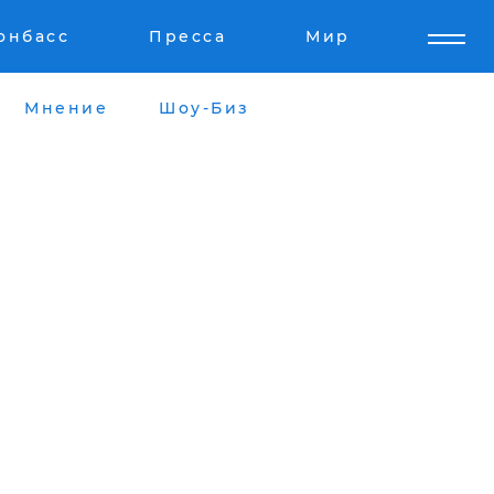
онбасс
Пресса
Мир
Мнение
Шоу-Биз