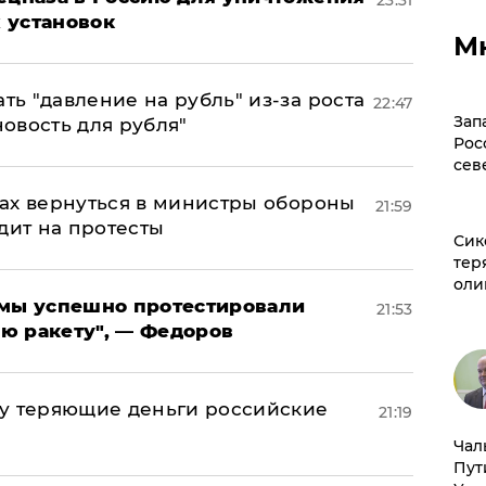
 установок
М
ь "давление на рубль" из-за роста
22:47
Зап
новость для рубля"
Рос
сев
ах вернуться в министры обороны
21:59
дит на протесты
Сик
тер
оли
я мы успешно протестировали
21:53
ю ракету", — Федоров
му теряющие деньги российские
21:19
а
Чал
Пут