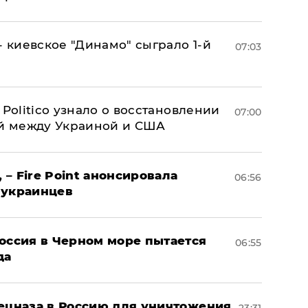
- киевское "Динамо" сыграло 1-й
07:03
 Politico узнало о восстановлении
07:00
й между Украиной и США
 – Fire Point анонсировала
06:56
 украинцев
оссия в Черном море пытается
06:55
да
пецназа в Россию для уничтожения
23:31