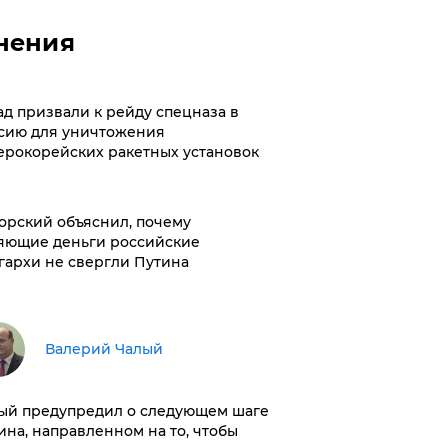
нения
ад призвали к рейду спецназа в
сию для уничтожения
ерокорейских ракетных установок
орский объяснил, почему
яющие деньги российские
гархи не свергли Путина
Валерий Чалый
ый предупредил о следующем шаге
ина, направленном на то, чтобы