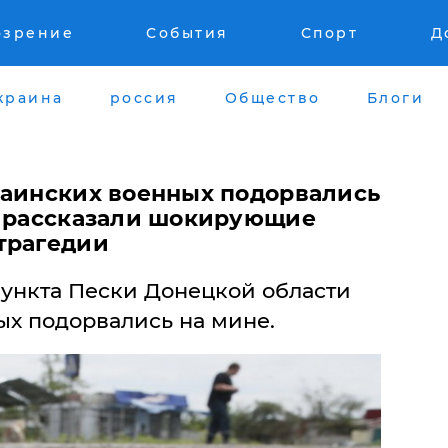
озрение
События
Спорт
Д
краина
россия
Общество
Блоги
раинских военных подорвались
О рассказали шокирующие
трагедии
пункта Пески Донецкой области
ых подорвались на мине.