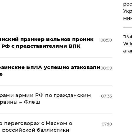
рос
Укр
ми
"Ра
аинский пранкер Вольнов проник
08:50
Wil
 РФ с представителями ВПК
ата
краинские БпЛА успешно атаковали
08:09
е
рами армии РФ по гражданским
07:35
краины – Флеш
о переговорах с Маском о
07:10
в российской баллистики