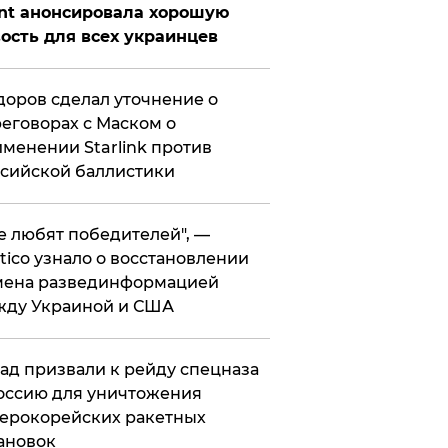
nt анонсировала хорошую
ость для всех украинцев
оров сделал уточнение о
еговорах с Маском о
менении Starlink против
сийской баллистики
се любят победителей", —
itico узнало о восстановлении
мена развединформацией
жду Украиной и США
ад призвали к рейду спецназа
оссию для уничтожения
ерокорейских ракетных
ановок