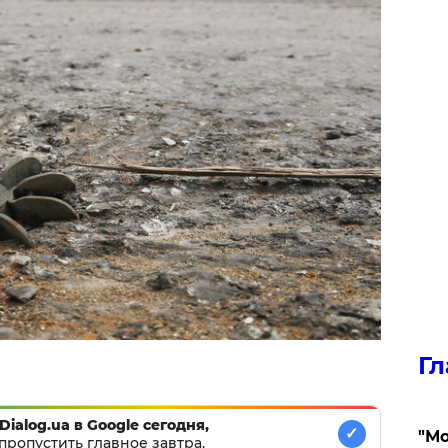
Гл
Dialog.ua в Google сегодня,
✓
"Мо
пропустить главное завтра.