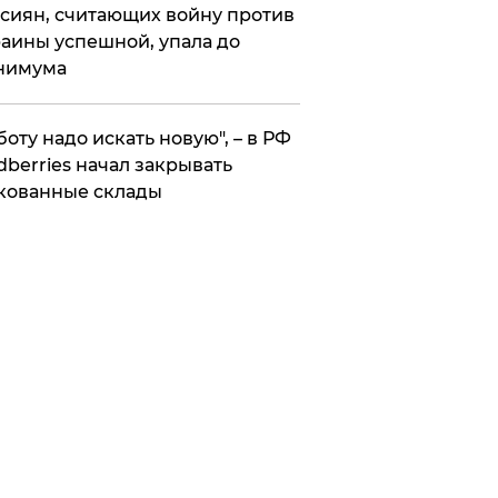
сиян, считающих войну против
аины успешной, упала до
нимума
боту надо искать новую", – в РФ
dberries начал закрывать
кованные склады