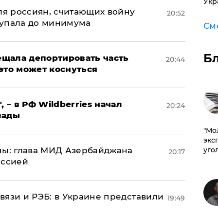
Укр
оля россиян, считающих войну
20:52
 упала до минимума
См
Б
щала депортировать часть
20:44
это может коснуться
, – в РФ Wildberries начал
20:24
лады
​"М
эксп
ны: глава МИД Азербайджана
уго
20:17
иссией
вязи и РЭБ: в Украине представили
19:49