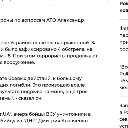
Poi
нов
ороны по вопросам АТО Александр
Фед
пер
при
стоке Украины остается напряженной. За
рос
и было зафиксировано 4 обстрела, на
ом - 8. При этом террористы продолжают
е вооружение.
​"В
Pol
ате боевых действий, к большому
об
их погибли. Это произошло возле
ме
зультате подрыва на мине, еще трое
мы", - сказал он.
Зап
в Р
г.UA", вчера бойцы ВСУ уничтожили в
сев
бийцу из "ДНР" Дмитрия Кравченко.
уст