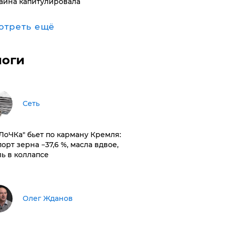
аина капитулировала
отреть ещё
логи
Сеть
оЛоЧКа" бьет по карману Кремля:
орт зерна −37,6 %, масла вдвое,
ль в коллапсе
Олег Жданов