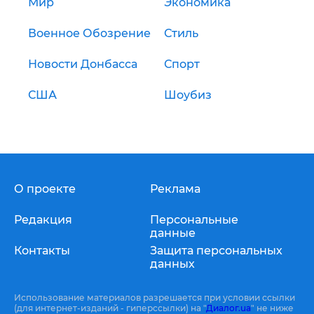
Мир
Экономика
Военное Обозрение
Стиль
Новости Донбасса
Спорт
США
Шоубиз
О проекте
Реклама
Редакция
Персональные
данные
Контакты
Защита персональных
данных
Использование материалов разрешается при условии ссылки
(для интернет-изданий - гиперссылки) на "
Диалог.ua
" не ниже