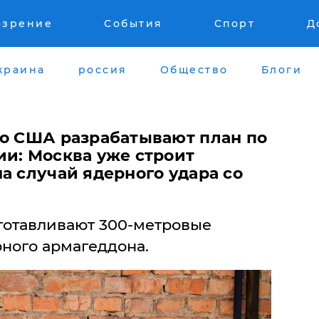
озрение
События
Спорт
Д
краина
россия
Общество
Блоги
то США разрабатывают план по
ии: Москва уже строит
а случай ядерного удара со
готавливают 300-метровые
рного армагеддона.