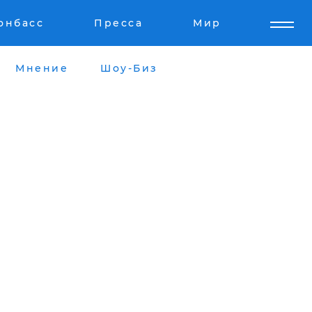
онбасс
Пресса
Мир
Мнение
Шоу-Биз