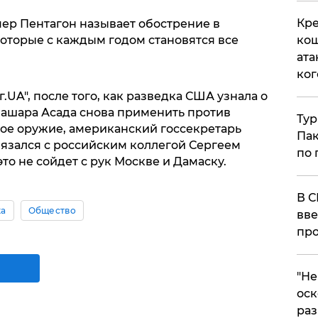
Кре
ер Пентагон называет обострение в
кош
оторые с каждым годом становятся все
ата
ког
.UA", после того, как разведка США узнала о
Башара Асада снова применить против
Тур
ое оружие, американский госсекретарь
Пак
язался с российским коллегой Сергеем
по 
то не сойдет с рук Москве и Дамаску.
В С
ка
Общество
вве
про
​"Н
оск
раз