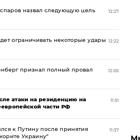
аспаров назвал следующую цель
12:27
дет ограничивать некоторые удары
12:22
енберг признал полный провал
12:05
сле атаки на резиденцию на
11:51
неевропейской части РФ
лся к Путину после принятия
11:37
окорите Украину"
М