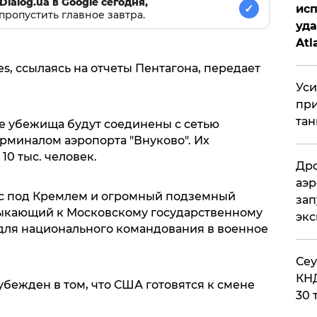
Dialog.ua в Google сегодня,
✓
исп
пропустить главное завтра.
уда
Atl
би
s, ссылаясь на отчеты Пентагона, передает
Уси
при
тан
е убежища будут соединены с сетью
рминалом аэропорта "Внуково". Их
10 тыс. человек.
Дро
аэр
с под Кремлем и огромный подземный
зап
мыкающий к Московскому государственному
эк
для национального командования в военное
​Се
КНД
бежден в том, что США готовятся к смене
30 