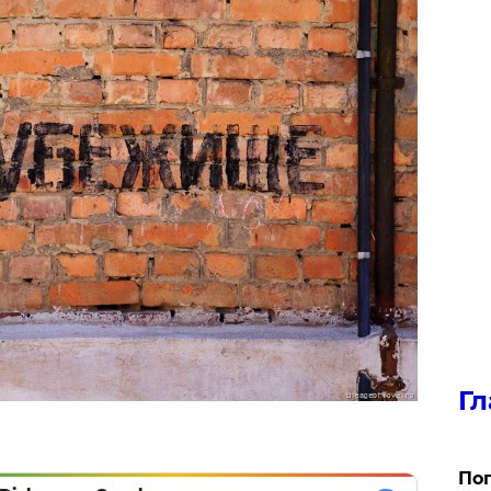
Гл
Поп