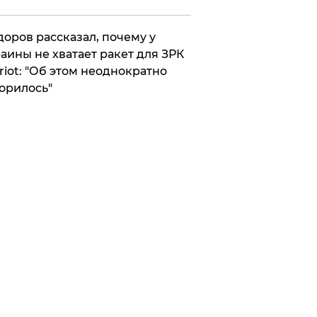
оров рассказал, почему у
аины не хватает ракет для ЗРК
riot: "Об этом неоднократно
орилось"