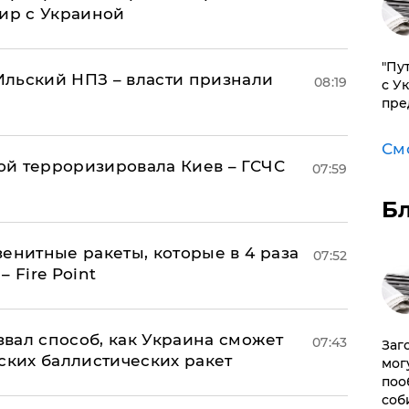
мир с Украиной
"Пу
льский НПЗ – власти признали
08:19
с У
пре
См
й терроризировала Киев – ГСЧС
07:59
Б
енитные ракеты, которые в 4 раза
07:52
 Fire Point
вал способ, как Украина сможет
07:43
Заг
ских баллистических ракет
мог
поо
соб