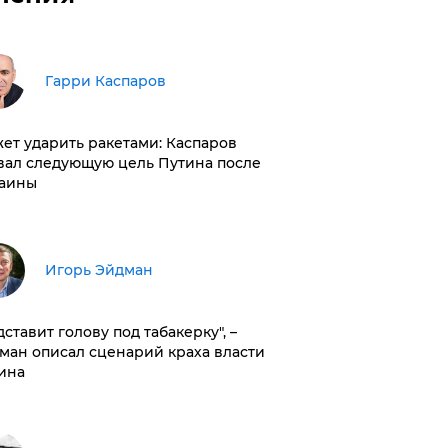
Гарри Каспаров
ет ударить ракетами: Каспаров
вал следующую цель Путина после
аины
Игорь Эйдман
дставит голову под табакерку", –
ман описал сценарий краха власти
ина