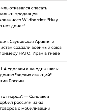
мль отказался спасать
ельки продавцов
кованного Wildberries: "Ни у
о нет денег"
ция, Саудовская Аравия и
истан создали военный союз
примеру НАТО: Иран в гневе
ША сделали еще один шаг к
дению "адских санкций"
тив России
е тот народ", — Соловьев
орбил россиян из-за
говоров о мобилизации