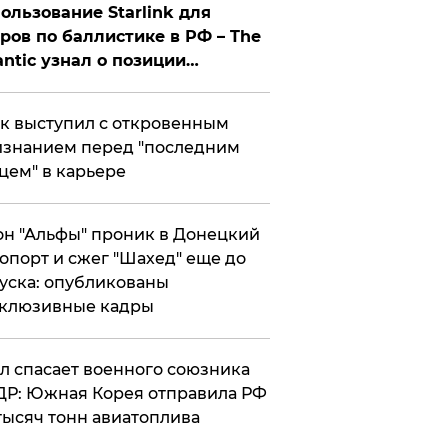
ользование Starlink для
ров по баллистике в РФ – The
antic узнал о позиции
знесмена
к выступил с откровенным
знанием перед "последним
цем" в карьере
н "Альфы" проник в Донецкий
опорт и сжег "Шахед" еще до
уска: опубликованы
склюзивные кадры
ул спасает военного союзника
Р: Южная Корея отправила РФ
тысяч тонн авиатоплива