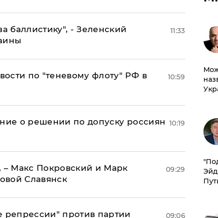
за баллистику", - Зеленский
11:33
раины
Мож
ости по "теневому флоту" РФ в
10:59
наз
Укр
ение о решении по допуску россиян
10:19
​"По
, – Макс Покровский и Марк
09:29
Эйд
овой Славянск
Пут
е репрессии" против партии
09:06