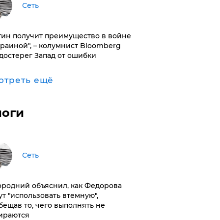
Сеть
тин получит преимущество в войне
краиной", – колумнист Bloomberg
достерег Запад от ошибки
отреть ещё
логи
Сеть
ородний объяснил, как Федорова
ут "использовать втемную",
бещав то, чего выполнять не
ираются