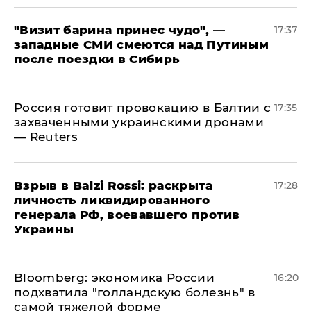
"Визит барина принес чудо", —
17:37
западные СМИ смеются над Путиным
после поездки в Сибирь
​Россия готовит провокацию в Балтии с
17:35
захваченными украинскими дронами
— Reuters
​Взрыв в Balzi Rossi: раскрыта
17:28
личность ликвидированного
генерала РФ, воевавшего против
Украины
Bloomberg: экономика России
16:20
подхватила "голландскую болезнь" в
самой тяжелой форме