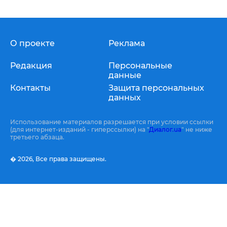
О проекте
Реклама
Редакция
Персональные
данные
Контакты
Защита персональных
данных
Использование материалов разрешается при условии ссылки
(для интернет-изданий - гиперссылки) на "
Диалог.ua
" не ниже
третьего абзаца.
� 2026,
Все права защищены.