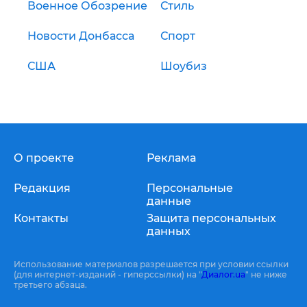
Военное Обозрение
Стиль
Новости Донбасса
Спорт
США
Шоубиз
О проекте
Реклама
Редакция
Персональные
данные
Контакты
Защита персональных
данных
Использование материалов разрешается при условии ссылки
(для интернет-изданий - гиперссылки) на "
Диалог.ua
" не ниже
третьего абзаца.