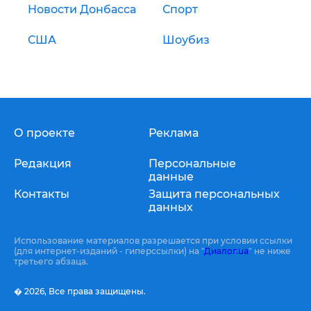
Новости Донбасса
Спорт
США
Шоубиз
О проекте
Реклама
Редакция
Персональные
данные
Контакты
Защита персональных
данных
Использование материалов разрешается при условии ссылки
(для интернет-изданий - гиперссылки) на "
Диалог.ua
" не ниже
третьего абзаца.
� 2026,
Все права защищены.