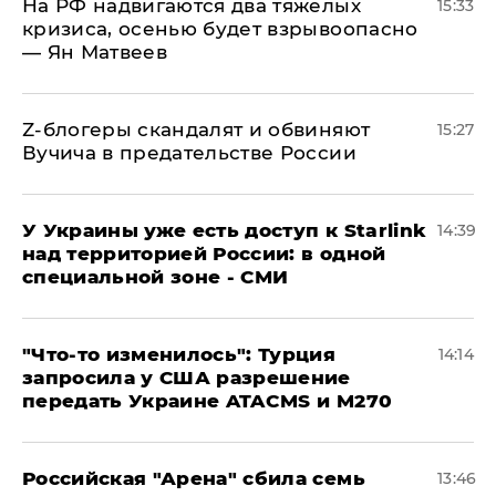
На РФ надвигаются два тяжелых
15:33
кризиса, осенью будет взрывоопасно
— Ян Матвеев
Z-блогеры скандалят и обвиняют
15:27
Вучича в предательстве России
У Украины уже есть доступ к Starlink
14:39
над территорией России: в одной
специальной зоне - СМИ
​"Что-то изменилось": Турция
14:14
запросила у США разрешение
передать Украине ATACMS и M270
​Российская "Арена" сбила семь
13:46