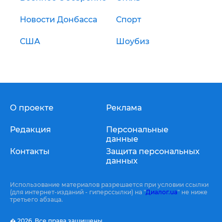
Новости Донбасса
Спорт
США
Шоубиз
О проекте
Реклама
Редакция
Персональные
данные
Контакты
Защита персональных
данных
Использование материалов разрешается при условии ссылки
(для интернет-изданий - гиперссылки) на "
Диалог.ua
" не ниже
третьего абзаца.
� 2026,
Все права защищены.