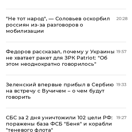
​"Не тот народ", — Соловьев оскорбил
20:28
россиян из-за разговоров о
мобилизации
Федоров рассказал, почему у Украины
19:57
не хватает ракет для ЗРК Patriot: "Об
этом неоднократно говорилось"
Зеленский впервые прибыл в Сербию
19:33
на встречу с Вучичем – о чем будут
говорить
СБС за 2 дня уничтожили 102 цели РФ:
19:27
поражены база ФСБ "Беня" и корабли
"теневого флота"