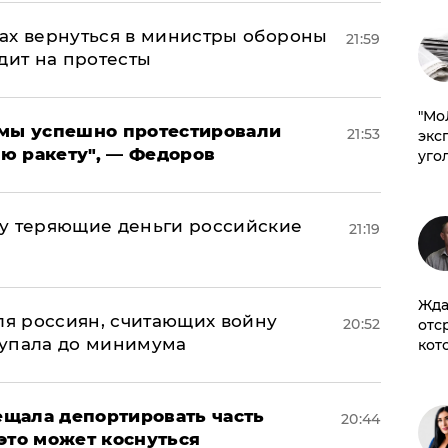
ах вернуться в министры обороны
21:59
дит на протесты
​"М
я мы успешно протестировали
21:53
эксп
ю ракету", — Федоров
уго
му теряющие деньги российские
21:19
а
Жда
оля россиян, считающих войну
20:52
отс
 упала до минимума
кот
щала депортировать часть
20:44
это может коснуться