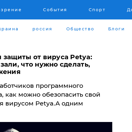
озрение
События
Спорт
Д
краина
россия
Общество
Блоги
 защиты от вируса Petya:
али, что нужно сделать,
жения
аботчиков программного
, как можно обезопасить свой
я вирусом Petya.A одним