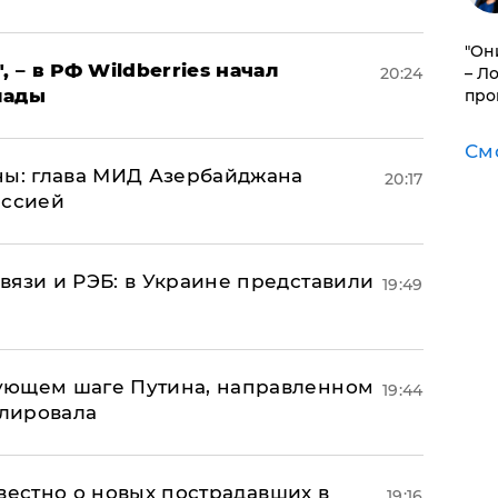
"Он
, – в РФ Wildberries начал
– Л
20:24
лады
про
См
ны: глава МИД Азербайджана
20:17
иссией
вязи и РЭБ: в Украине представили
19:49
ующем шаге Путина, направленном
19:44
улировала
известно о новых пострадавших в
19:16