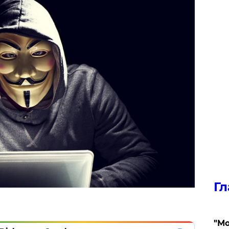
Гл
"Мо