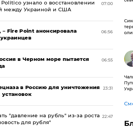
сев
 Politico узнало о восстановлении
07:00
й между Украиной и США
Сик
тер
 – Fire Point анонсировала
06:56
оли
 украинцев
оссия в Черном море пытается
06:55
да
Чал
Пут
пецназа в Россию для уничтожения
23:31
Укр
 установок
См
ь "давление на рубль" из-за роста
22:47
Б
новость для рубля"