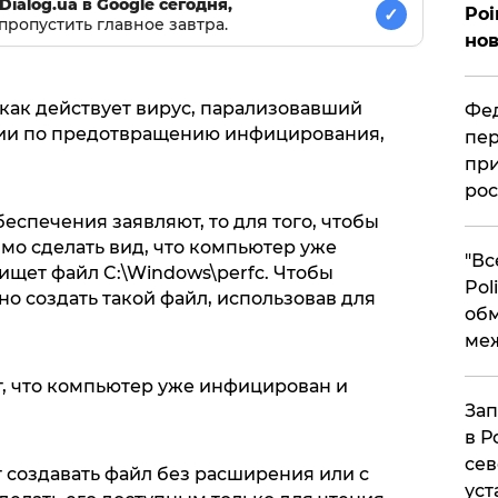
Dialog.ua в Google сегодня,
Poi
✓
пропустить главное завтра.
нов
как действует вирус, парализовавший
Фед
ции по предотвращению инфицирования,
пер
при
рос
спечения заявляют, то для того, чтобы
мо сделать вид, что компьютер уже
​"В
 ищет файл C:\Windows\perfc. Чтобы
Pol
о создать такой файл, использовав для
об
ме
т, что компьютер уже инфицирован и
Зап
в Р
сев
 создавать файл без расширения или с
уст