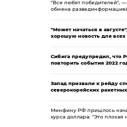
​"Все любят победителей", —
обмена развединформацие
"Может начаться в августе",
хорошую новость для всех
Сибига предупредил, что Р
повторить события 2022 го
Запад призвали к рейду с
северокорейских ракетных
Минфину РФ пришлось начат
курса доллара: "Это плохая 