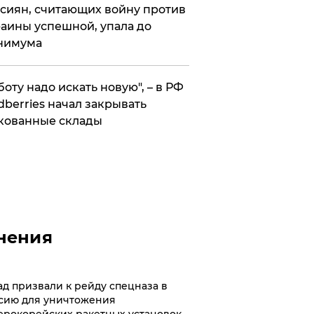
сиян, считающих войну против
аины успешной, упала до
нимума
боту надо искать новую", – в РФ
dberries начал закрывать
кованные склады
нения
ад призвали к рейду спецназа в
сию для уничтожения