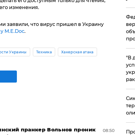
 делать его доступным только для чтения,
него изменения.
Фед
вер
и заявили, что вирус пришел в Украину
у M.E.Dос
.
объ
про
ости Украины
Техника
Хакерская атака
​"В
усп
укр
рак
Сик
тер
оли
аинский пранкер Вольнов проник
08:50
​Пр