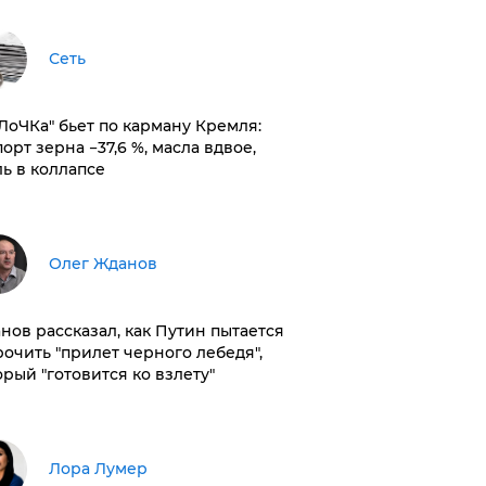
Сеть
оЛоЧКа" бьет по карману Кремля:
орт зерна −37,6 %, масла вдвое,
ль в коллапсе
Олег Жданов
нов рассказал, как Путин пытается
рочить "прилет черного лебедя",
орый "готовится ко взлету"
​Лора Лумер