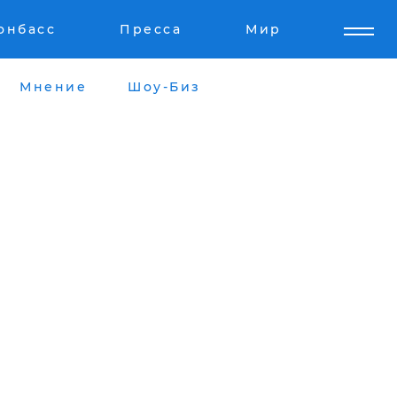
онбасс
Пресса
Мир
Мнение
Шоу-Биз