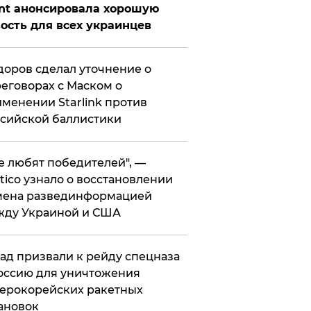
nt анонсировала хорошую
ость для всех украинцев
оров сделал уточнение о
еговорах с Маском о
менении Starlink против
сийской баллистики
се любят победителей", —
itico узнало о восстановлении
мена развединформацией
жду Украиной и США
ад призвали к рейду спецназа
оссию для уничтожения
ерокорейских ракетных
ановок