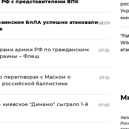
 РФ с представителями ВПК
рос
Укр
ми
краинские БпЛА успешно атаковали
08:09
е
"Ра
Wil
рами армии РФ по гражданским
ата
07:35
краины – Флеш
о переговорах с Маском о
07:10
в российской баллистики
М
- киевское "Динамо" сыграло 1-й
07:03
Зап
Рос