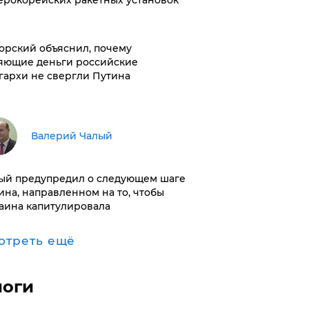
ерокорейских ракетных установок
орский объяснил, почему
яющие деньги российские
гархи не свергли Путина
Валерий Чалый
ый предупредил о следующем шаге
ина, направленном на то, чтобы
аина капитулировала
отреть ещё
логи