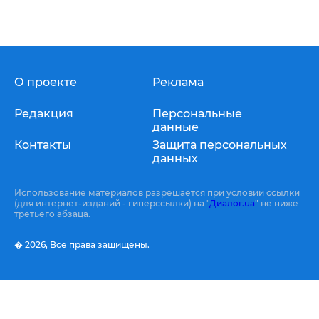
О проекте
Реклама
Редакция
Персональные
данные
Контакты
Защита персональных
данных
Использование материалов разрешается при условии ссылки
(для интернет-изданий - гиперссылки) на "
Диалог.ua
" не ниже
третьего абзаца.
� 2026,
Все права защищены.