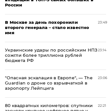
России
В Москве за день похоронили
23:49
второго генерала – стало известно
имя
Украинские удары по российским НПЗ
23:14
сожгли более триллиона рублей
бюджета РФ
"Опасная эскалация в Европе", — The
23:06
Guardian о дроне со взрывчаткой в
аэропорту Лейпцига
80 квадратных километров: спутники
22:21
засняли крупное нефтяное пятно у