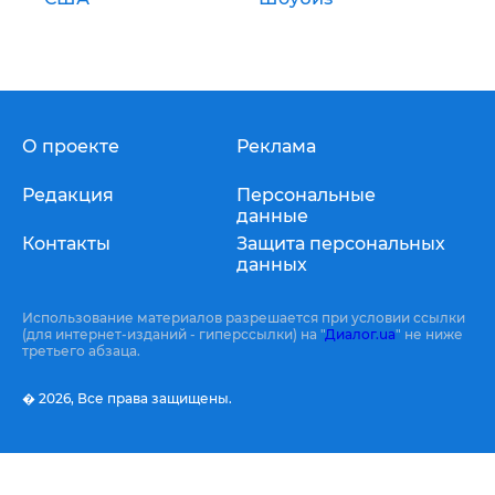
О проекте
Реклама
Редакция
Персональные
данные
Контакты
Защита персональных
данных
Использование материалов разрешается при условии ссылки
(для интернет-изданий - гиперссылки) на "
Диалог.ua
" не ниже
третьего абзаца.
� 2026,
Все права защищены.