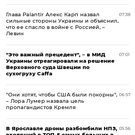
Глава Palantir Алекс Карп назвал
07:38
сильные стороны Украины и объяснил,
что ее спасло в войне с Россией, –
Левин
"Это важный прецедент", – в МИД
07:01
Украины отреагировали на решение
Верховного суда Швеции по
сухогрузу Caffa
"Они хотят, чтобы США были покорны",
06:57
– Лора Лумер назвала цель
пропагандистов Кремля
В Ярославле дроны разбомбили НПЗ,
05:56
входящий в ТОП-5 самых больших в