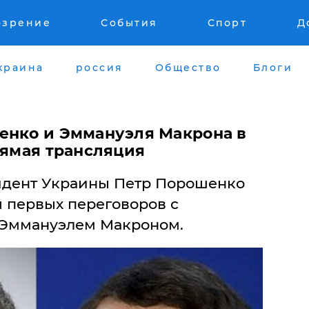
озрение
События
Спорт
Д
краина
россия
Общество
Блоги
енко и Эммануэля Макрона в
рямая трансляция
зидент Украины Петр Порошенко
я первых переговоров с
 Эммануэлем Макроном.