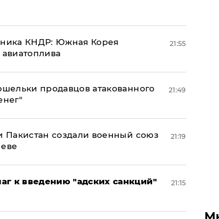
юзника КНДР: Южная Корея
21:55
н авиатоплива
кошельки продавцов атакованного
21:49
енег"
 и Пакистан создали военный союз
21:19
неве
аг к введению "адских санкций"
21:15
М