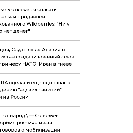
мль отказался спасать
ельки продавцов
кованного Wildberries: "Ни у
о нет денег"
ция, Саудовская Аравия и
истан создали военный союз
примеру НАТО: Иран в гневе
ША сделали еще один шаг к
дению "адских санкций"
тив России
е тот народ", — Соловьев
орбил россиян из-за
говоров о мобилизации