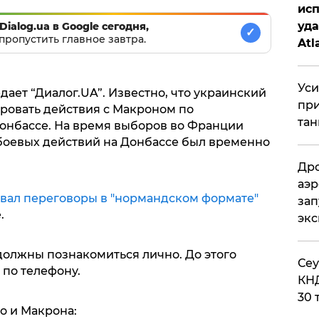
исп
уда
Dialog.ua в Google сегодня,
✓
пропустить главное завтра.
Atl
би
Уси
дает “Диалог.UA”. Известно, что украинский
при
ровать действия с Макроном по
тан
онбассе. На время выборов во Франции
боевых действий на Донбассе был временно
Дро
аэр
вал переговоры в "нормандском формате"
зап
.
эк
олжны познакомиться лично. До этого
​Се
 по телефону.
КНД
30 
о и Макрона: