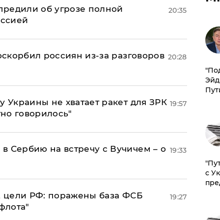
предили об угрозе полной
20:35
оссией
 оскорбил россиян из-за разговоров
20:28
​"По
Эйд
Пут
у Украины не хватает ракет для ЗРК
19:57
тно говорилось"
в Сербию на встречу с Вучичем – о
19:33
"Пу
с У
пре
2 цели РФ: поражены база ФСБ
19:27
флота"