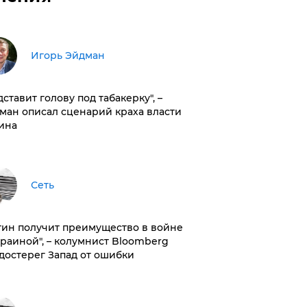
Игорь Эйдман
дставит голову под табакерку", –
ман описал сценарий краха власти
ина
Сеть
тин получит преимущество в войне
краиной", – колумнист Bloomberg
достерег Запад от ошибки