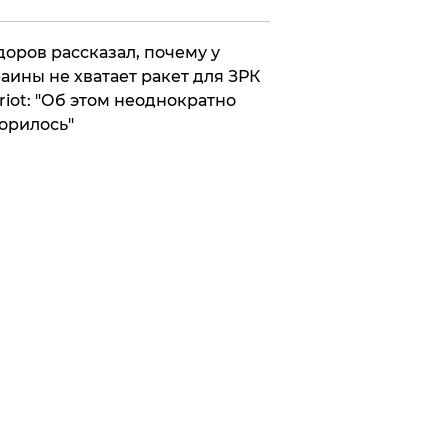
оров рассказал, почему у
аины не хватает ракет для ЗРК
riot: "Об этом неоднократно
орилось"