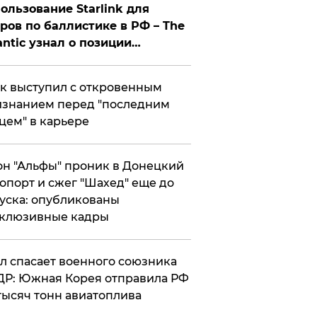
ользование Starlink для
ров по баллистике в РФ – The
antic узнал о позиции
знесмена
к выступил с откровенным
знанием перед "последним
цем" в карьере
н "Альфы" проник в Донецкий
опорт и сжег "Шахед" еще до
уска: опубликованы
склюзивные кадры
ул спасает военного союзника
Р: Южная Корея отправила РФ
тысяч тонн авиатоплива