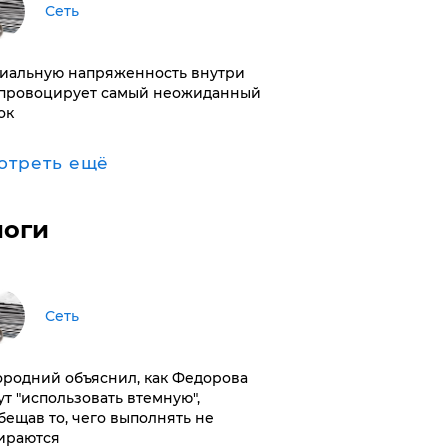
Сеть
иальную напряженность внутри
провоцирует самый неожиданный
ок
отреть ещё
логи
Сеть
ородний объяснил, как Федорова
ут "использовать втемную",
бещав то, чего выполнять не
ираются