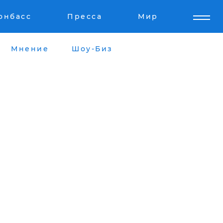
онбасс
Пресса
Мир
Мнение
Шоу-Биз