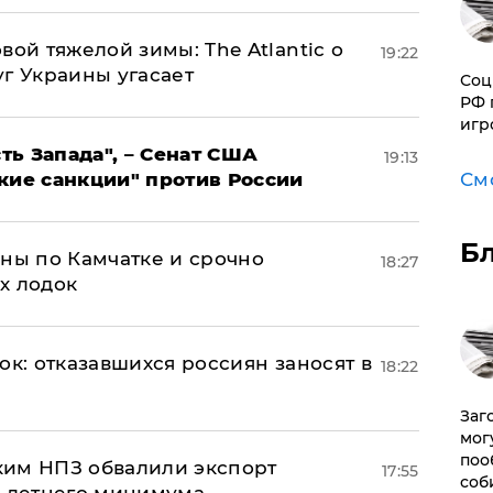
вой тяжелой зимы: The Atlantic о
19:22
г Украины угасает
Соц
РФ 
игр
ь Запада", – Сенат США
19:13
кие санкции" против России
См
Б
ины по Камчатке и срочно
18:27
х лодок
ок: отказавшихся россиян заносят в
18:22
Заг
мог
поо
ким НПЗ обвалили экспорт
17:55
соб
0-летнего минимума