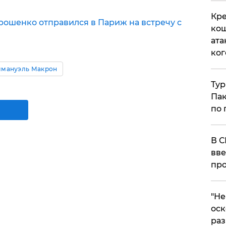
Кре
ошенко отправился в Париж на встречу с
кош
ата
ког
мануэль Макрон
Тур
Пак
по 
В С
вве
про
​"Н
оск
раз