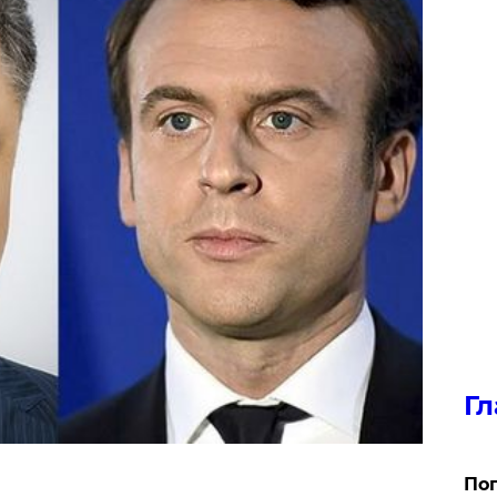
Гл
Поп