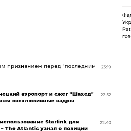
Фед
Укр
Pat
гов
ным признанием перед "последним
23:19
нецкий аэропорт и сжег "Шахед"
22:52
ваны эксклюзивные кадры
использование Starlink для
22:40
– The Atlantic узнал о позиции