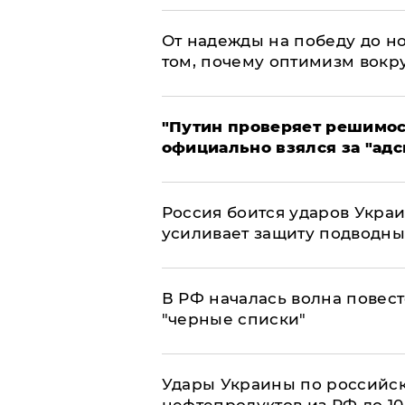
От надежды на победу до но
том, почему оптимизм вокру
"Путин проверяет решимост
официально взялся за "адс
Россия боится ударов Укра
усиливает защиту подводны
​В РФ началась волна повест
"черные списки"
Удары Украины по российс
нефтепродуктов из РФ до 1