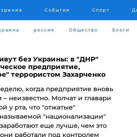
озрение
События
Спорт
Д
краина
россия
Общество
Блоги
ивут без Украины: в "ДНР"
ическое предприятие,
е" террористом Захарченко
неделю, когда предприятие вновь
 – неизвестно. Молчат и главари
й у рта, что "отжатые"
 называемой "национализации"
 заработают еще лучше, чем это
 они работали под контролем