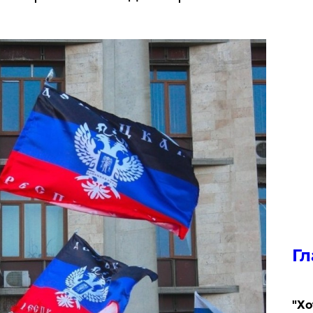
Гл
​"Х