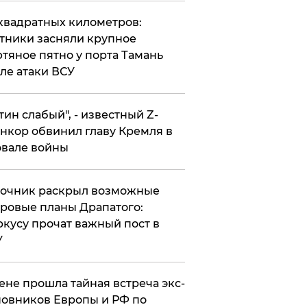
квадратных километров:
тники засняли крупное
тяное пятно у порта Тамань
ле атаки ВСУ
утин слабый", - известный Z-
нкор обвинил главу Кремля в
вале войны
точник раскрыл возможные
ровые планы Драпатого:
кусу прочат важный пост в
У
ене прошла тайная встреча экс-
овников Европы и РФ по