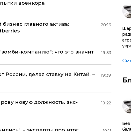
 пытки военкора
 бизнес главного актива:
20:16
Шар
berries
рад
агр
укр
 "зомби-компанию": что это значит
19:53
См
т России, делая ставку на Китай, –
19:39
Б
ову новую должность, экс-
19:22
​Бе
бал
ились", - эксперты про итог
19:11