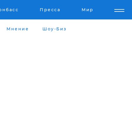
онбасс
Пресса
Мир
Мнение
Шоу-Биз