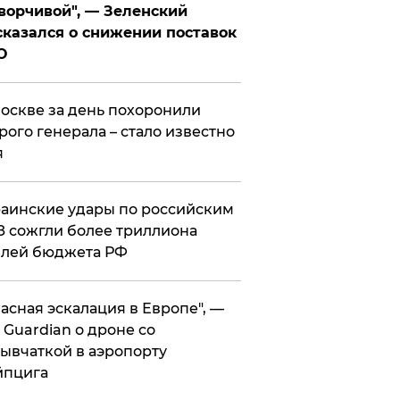
ворчивой", — Зеленский
казался о снижении поставок
О
оскве за день похоронили
рого генерала – стало известно
я
аинские удары по российским
 сожгли более триллиона
блей бюджета РФ
асная эскалация в Европе", —
 Guardian о дроне со
ывчаткой в аэропорту
йпцига