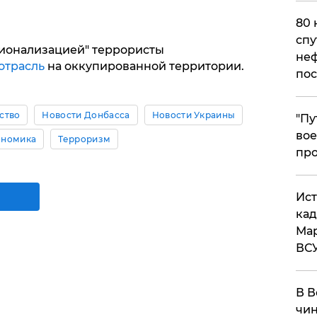
80 
спу
ционализацией" террористы
неф
отрасль
на оккупированной территории.
пос
ство
Новости Донбасса
Новости Украины
​"П
вое
ономика
Терроризм
про
​Ис
кад
Мар
ВС
В В
чин