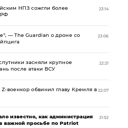
ийским НПЗ сожгли более
23:14
 РФ
е", — The Guardian о дроне со
23:06
ейпцига
 спутники засняли крупное
22:21
ань после атаки ВСУ
й Z-военкор обвинил главу Кремля в
22:07
ало известно, как администрация
21:52
в важной просьбе по Patriot