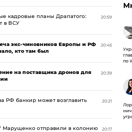
М
ые кадровые планы Драпатого:
20:59
т в ВСУ
реча экс-чиновников Европы и РФ
20:45
​Ук
нало, кто там был
гла
по 
ение на поставщика дронов для
20:39
сии
ва РФ банкир может возглавить
20:21
Лор
нич
угр
б" Марущенко отправили в колонию
20:17