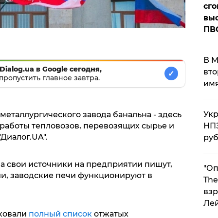
сго
выс
ПВ
В М
Dialog.ua в Google сегодня,
вто
✓
пропустить главное завтра.
им
Укр
металлургического завода банальна - здесь
НПЗ
 работы тепловозов, перевозящих сырье и
Диалог.UA".
ру
на свои источники на предприятии пишут,
"Оп
ии, заводские печи функционируют в
The
взр
Ле
иковали
полный список
отжатых