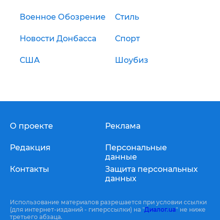
Военное Обозрение
Стиль
Новости Донбасса
Спорт
США
Шоубиз
О проекте
Реклама
Редакция
Персональные
данные
Контакты
Защита персональных
данных
Использование материалов разрешается при условии ссылки
(для интернет-изданий - гиперссылки) на "
Диалог.ua
" не ниже
третьего абзаца.