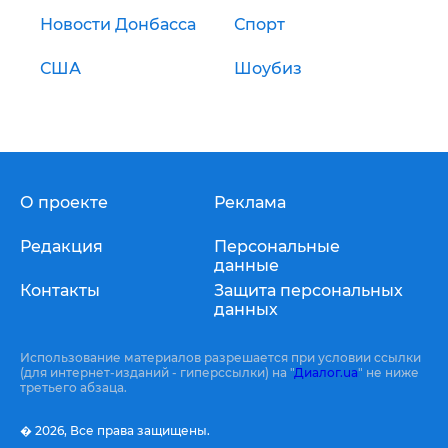
Новости Донбасса
Спорт
США
Шоубиз
О проекте
Реклама
Редакция
Персональные
данные
Контакты
Защита персональных
данных
Использование материалов разрешается при условии ссылки
(для интернет-изданий - гиперссылки) на "
Диалог.ua
" не ниже
третьего абзаца.
� 2026,
Все права защищены.