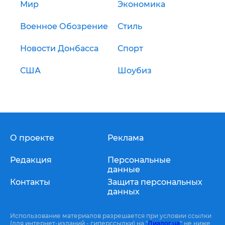
Мир
Экономика
Военное Обозрение
Стиль
Новости Донбасса
Спорт
США
Шоубиз
О проекте
Реклама
Редакция
Персональные
данные
Контакты
Защита персональных
данных
Использование материалов разрешается при условии ссылки
(для интернет-изданий - гиперссылки) на "
Диалог.ua
" не ниже