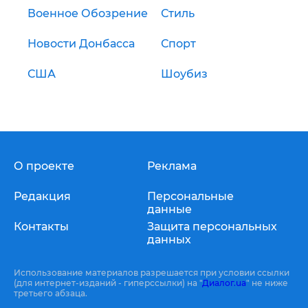
Военное Обозрение
Стиль
Новости Донбасса
Спорт
США
Шоубиз
О проекте
Реклама
Редакция
Персональные
данные
Контакты
Защита персональных
данных
Использование материалов разрешается при условии ссылки
(для интернет-изданий - гиперссылки) на "
Диалог.ua
" не ниже
третьего абзаца.