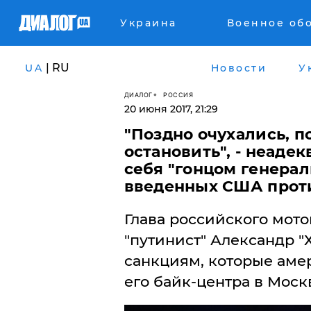
Украина
Военное об
| RU
UA
Новости
У
ДИАЛОГ
РОССИЯ
20 июня 2017, 21:29
​"Поздно очухались, 
остановить", - неаде
себя "гонцом генерал
введенных США проти
Глава российского мото
"путинист" Александр "
санкциям, которые ам
его байк-центра в Моск