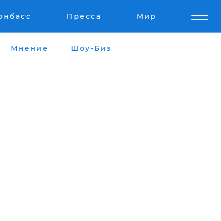
онбасс
Пресса
Мир
Мнение
Шоу-Биз