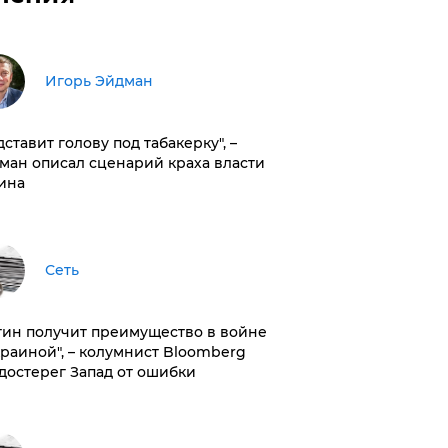
Игорь Эйдман
дставит голову под табакерку", –
ман описал сценарий краха власти
ина
Сеть
тин получит преимущество в войне
краиной", – колумнист Bloomberg
достерег Запад от ошибки