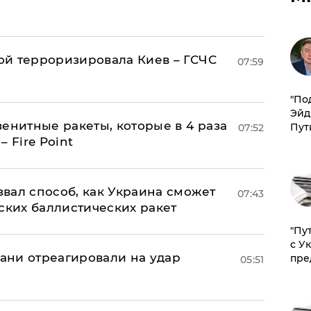
й терроризировала Киев – ГСЧС
07:59
​"По
Эйд
енитные ракеты, которые в 4 раза
Пут
07:52
 Fire Point
вал способ, как Украина сможет
07:43
ских баллистических ракет
"Пу
с У
рани отреагировали на удар
пре
05:51