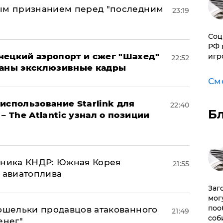
ным признанием перед "последним
23:19
Соц
РФ 
нецкий аэропорт и сжег "Шахед"
игр
22:52
ваны эксклюзивные кадры
См
использование Starlink для
22:40
Б
– The Atlantic узнал о позиции
юзника КНДР: Южная Корея
21:55
н авиатоплива
Заг
мог
поо
кошельки продавцов атакованного
21:49
соб
енег"