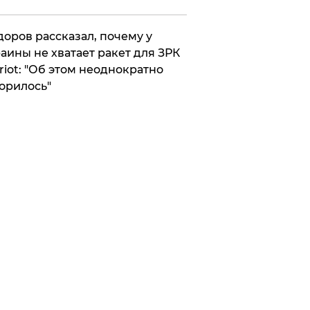
оров рассказал, почему у
аины не хватает ракет для ЗРК
riot: "Об этом неоднократно
орилось"