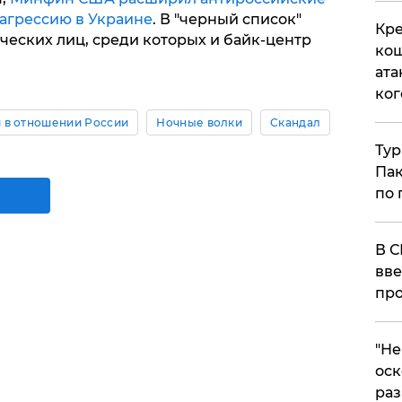
 агрессию в Украине
. В "черный список"
Кре
ческих лиц, среди которых и байк-центр
кош
ата
ког
 в отношении России
Ночные волки
Скандал
Тур
Пак
по 
В С
вве
про
​"Н
оск
раз