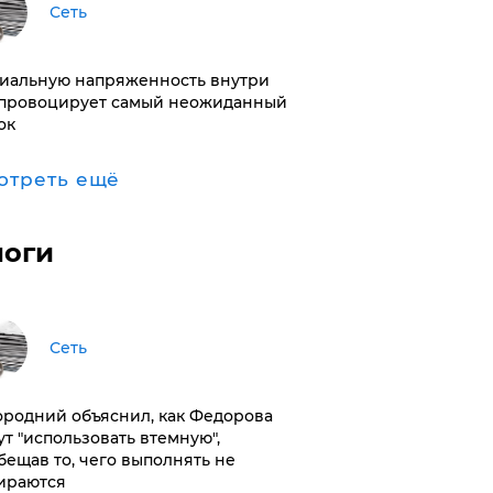
Сеть
иальную напряженность внутри
провоцирует самый неожиданный
ок
отреть ещё
логи
Сеть
ородний объяснил, как Федорова
ут "использовать втемную",
бещав то, чего выполнять не
ираются