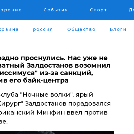
озрение
События
Спорт
Д
краина
россия
Общество
Блоги
поздно проснулись. Нас уже не
кватный Залдостанов возомнил
иссимуса" из-за санкций,
в его байк-центра
клуба "Ночные волки", ярый
Хирург" Залдостанов порадовался
ериканский Минфин ввел против
ве.