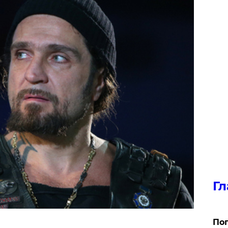
Гл
Поп