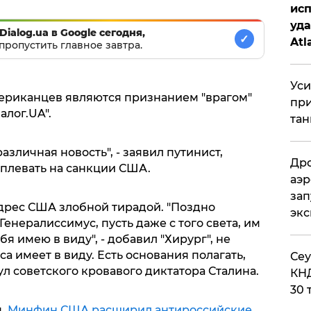
исп
уда
Dialog.ua в Google сегодня,
✓
Atl
пропустить главное завтра.
би
Уси
мериканцев являются признанием "врагом"
при
алог.UA".
тан
зличная новость", - заявил путинист,
Дро
 плевать на санкции США.
аэр
зап
адрес США злобной тирадой. "Поздно
эк
Генералиссимус, пусть даже с того света, им
бя имею в виду", - добавил "Хирург", не
а имеет в виду. Есть основания полагать,
​Се
ул советского кровавого диктатора Сталина.
КНД
30 
,
Минфин США расширил антироссийские