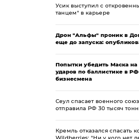
Усик выступил с откровен
танцем" в карьере
Дрон "Альфы" проник в До
еще до запуска: опублико
Попытки убедить Маска на 
ударов по баллистике в РФ 
бизнесмена
​Сеул спасает военного со
отправила РФ 30 тысяч тон
Кремль отказался спасать 
Wildberries: "Ни у кого нет д