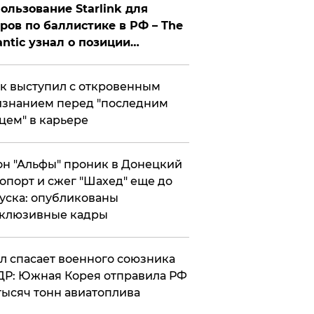
ользование Starlink для
ров по баллистике в РФ – The
antic узнал о позиции
знесмена
к выступил с откровенным
знанием перед "последним
цем" в карьере
н "Альфы" проник в Донецкий
опорт и сжег "Шахед" еще до
уска: опубликованы
склюзивные кадры
ул спасает военного союзника
Р: Южная Корея отправила РФ
тысяч тонн авиатоплива