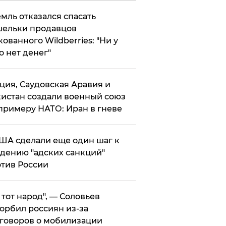
мль отказался спасать
ельки продавцов
кованного Wildberries: "Ни у
о нет денег"
ция, Саудовская Аравия и
истан создали военный союз
примеру НАТО: Иран в гневе
ША сделали еще один шаг к
дению "адских санкций"
тив России
е тот народ", — Соловьев
орбил россиян из-за
говоров о мобилизации