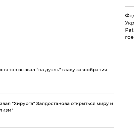
Фед
Укр
Pat
гов
станов вызвал "на дуэль" главу заксобрания
звал "Хирурга" Залдостанова открыться миру и
ализм"