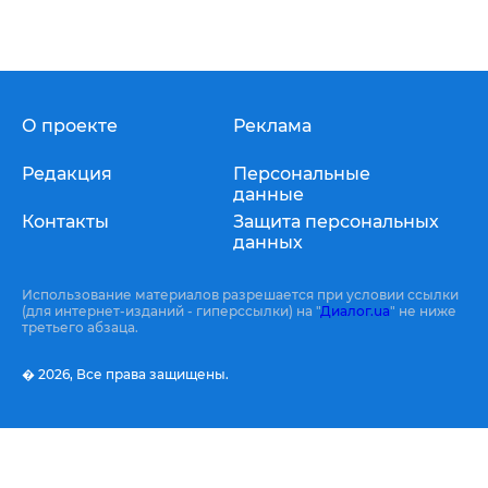
О проекте
Реклама
Редакция
Персональные
данные
Контакты
Защита персональных
данных
Использование материалов разрешается при условии ссылки
(для интернет-изданий - гиперссылки) на "
Диалог.ua
" не ниже
третьего абзаца.
� 2026,
Все права защищены.