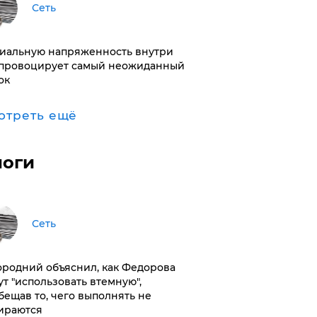
Сеть
иальную напряженность внутри
провоцирует самый неожиданный
ок
отреть ещё
логи
Сеть
ородний объяснил, как Федорова
ут "использовать втемную",
бещав то, чего выполнять не
ираются