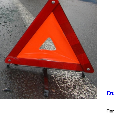
Гл
Поп