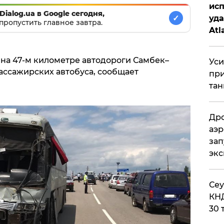
исп
Dialog.ua в Google сегодня,
✓
уда
пропустить главное завтра.
Atl
би
на 47-м километре автодороги Самбек–
Уси
пассажирских автобуса, сообщает
при
тан
Дро
аэр
зап
эк
​Се
КНД
30 