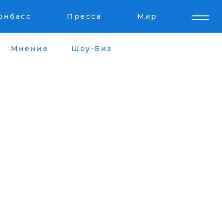
онбасс
Пресса
Мир
Мнение
Шоу-Биз