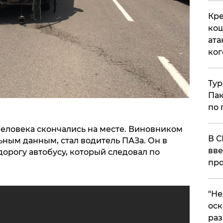
Кре
кош
ата
ког
Тур
Пак
по 
 человека скончались на месте. Виновником
В С
ьным данным, стал водитель ПАЗа. Он в
вве
орогу автобусу, который следовал по
про
​"Н
оск
раз