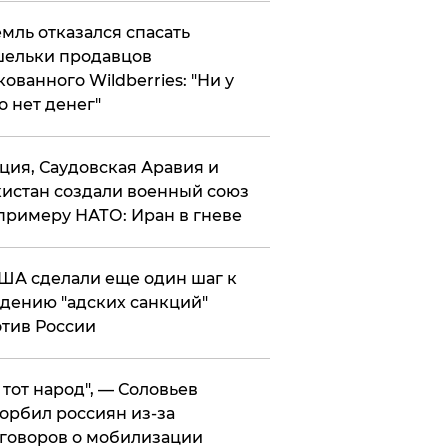
мль отказался спасать
ельки продавцов
кованного Wildberries: "Ни у
о нет денег"
ция, Саудовская Аравия и
истан создали военный союз
примеру НАТО: Иран в гневе
ША сделали еще один шаг к
дению "адских санкций"
тив России
е тот народ", — Соловьев
орбил россиян из-за
говоров о мобилизации