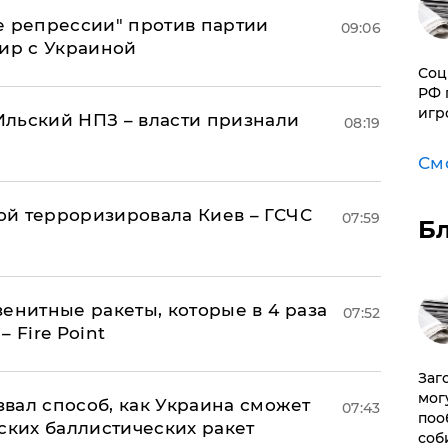
е репрессии" против партии
09:06
мир с Украиной
Соц
РФ 
игр
льский НПЗ – власти признали
08:19
См
й терроризировала Киев – ГСЧС
07:59
Б
енитные ракеты, которые в 4 раза
07:52
 Fire Point
Заг
мог
вал способ, как Украина сможет
07:43
поо
ских баллистических ракет
соб