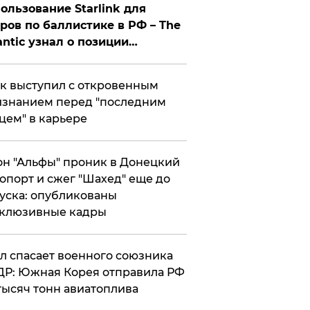
ользование Starlink для
ров по баллистике в РФ – The
antic узнал о позиции
знесмена
к выступил с откровенным
знанием перед "последним
цем" в карьере
н "Альфы" проник в Донецкий
опорт и сжег "Шахед" еще до
уска: опубликованы
склюзивные кадры
ул спасает военного союзника
Р: Южная Корея отправила РФ
тысяч тонн авиатоплива