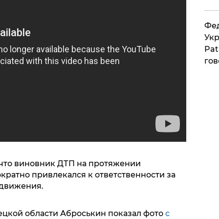
Фед
Укр
Pat
гов
 что виновник ДТП на протяжении
кратно привлекался к ответственности за
движения.
ецкой области Аброськин показал фото
с