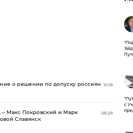
​"По
Эйд
Пут
ение о решении по допуску россиян
10:19
"Пу
с У
пре
, – Макс Покровский и Марк
09:29
овой Славянск