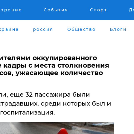
озрение
События
Спорт
Д
краина
россия
Общество
Блоги
ителями оккупированного
е кадры с места столкновения
сов, ужасающее количество
ли, еще 32 пассажира были
страдавших, среди которых был и
госпитализация.