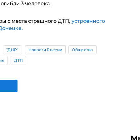
погибли 3 человека.
ы с места страшного ДТП,
устроенного
Донецке.
"ДНР"
Новости России
Общество
ны
ДТП
М