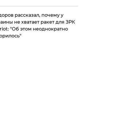
оров рассказал, почему у
аины не хватает ракет для ЗРК
riot: "Об этом неоднократно
орилось"