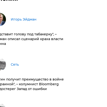
Игорь Эйдман
дставит голову под табакерку", –
ман описал сценарий краха власти
ина
Сеть
тин получит преимущество в войне
краиной", – колумнист Bloomberg
достерег Запад от ошибки