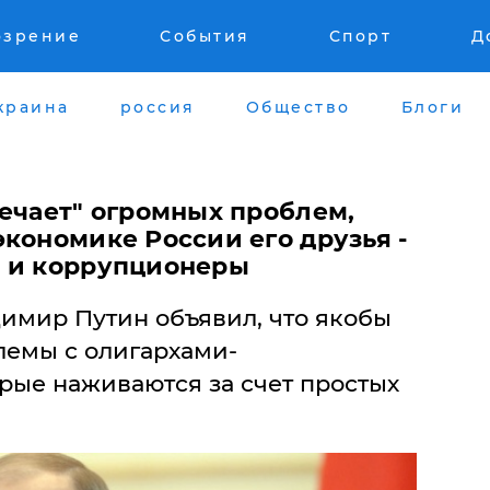
озрение
События
Спорт
Д
краина
россия
Общество
Блоги
мечает" огромных проблем,
кономике России его друзья -
и и коррупционеры
имир Путин объявил, что якобы
лемы с олигархами-
рые наживаются за счет простых