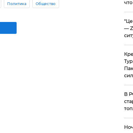
что
Политика
Общество
​"Ц
— Z
сит
​Кр
Тур
Пак
си
​В 
ста
топ
​Но