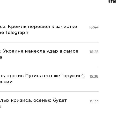
ата
ся: Кремль перешел к зачистке
16:44
e Telegraph
: Украина нанесла удар в самое
16:25
а
ь против Путина его же "оружие",
15:38
оссии
лых кризиса, осенью будет
15:33
в