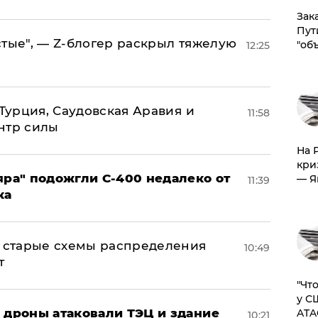
Зак
Пут
стые", — Z-блогер раскрыл тяжелую
"об
12:25
 Турция, Саудовская Аравия и
11:58
нтр силы
На 
кри
яра" подожгли С-400 недалеко от
— Я
11:39
ка
н: старые схемы распределения
10:49
т
​"Ч
у С
: дроны атаковали ТЭЦ и здание
ATA
10:21