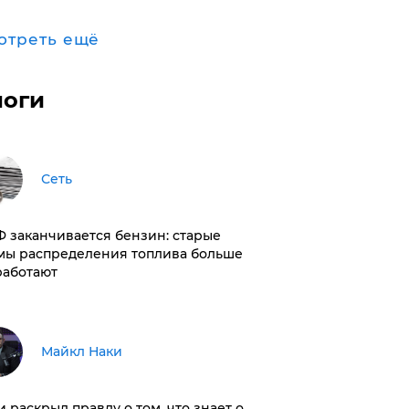
отреть ещё
логи
Сеть
РФ заканчивается бензин: старые
мы распределения топлива больше
работают
Майкл Наки
и раскрыл правду о том, что знает о