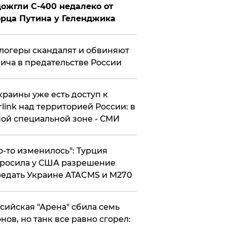
ожгли С-400 недалеко от
рца Путина у Геленджика
логеры скандалят и обвиняют
ича в предательстве России
краины уже есть доступ к
rlink над территорией России: в
ой специальной зоне - СМИ
то-то изменилось": Турция
росила у США разрешение
едать Украине ATACMS и M270
ссийская "Арена" сбила семь
нов, но танк все равно сгорел: