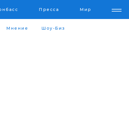
онбасс
Пресса
Мир
Мнение
Шоу-Биз