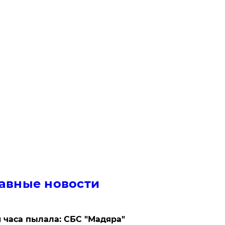
авные новости
 часа пылала: СБС "Мадяра"