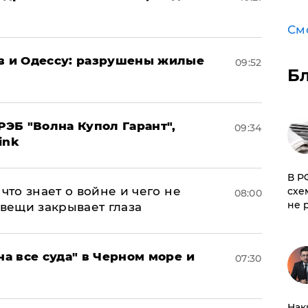
См
ов и Одессу: разрушены жилые
09:52
Б
ЭБ "Волна Купол Гарант",
09:34
ink
​В 
что знает о войне и чего не
схе
08:00
не 
 вещи закрывает глаза
на все суда" в Черном море и
07:30
Нак