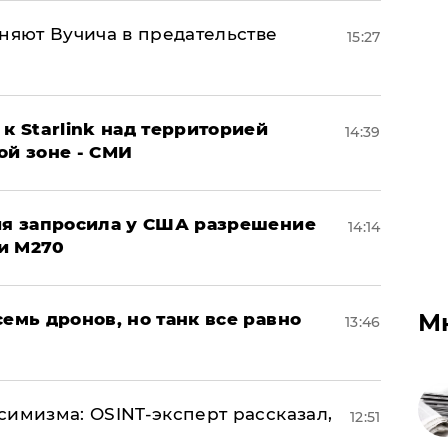
няют Вучича в предательстве
15:27
к Starlink над территорией
14:39
ой зоне - СМИ
ция запросила у США разрешение
14:14
и M270
М
семь дронов, но танк все равно
13:46
симизма: OSINT-эксперт рассказал,
12:51