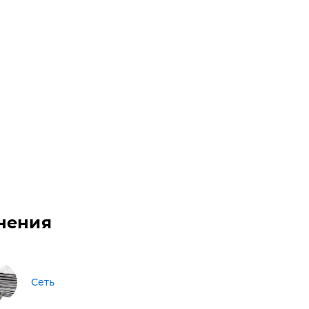
нения
Сеть