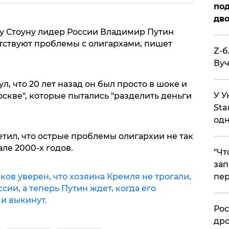
под
дво
у Стоуну лидер России Владимир Путин
сутствуют проблемы с олигархами, пишет
Z-б
Вуч
, что 20 лет назад он был просто в шоке и
У У
скве", которые пытались "разделить деньги
Sta
одн
етил, что острые проблемы олигархии не так
але 2000-х годов.
​"Ч
зап
ков уверен, что хозяина Кремля не трогали,
пер
сии, а теперь Путин ждет, когда его
 и выкинут.
​Ро
дро