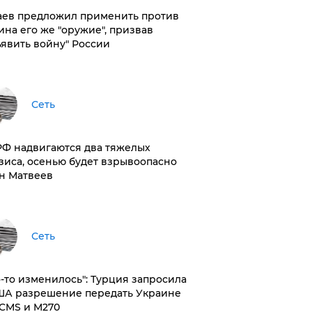
аев предложил применить против
ина его же "оружие", призвав
ъявить войну" России
Сеть
РФ надвигаются два тяжелых
зиса, осенью будет взрывоопасно
н Матвеев
Сеть
то-то изменилось": Турция запросила
ША разрешение передать Украине
CMS и M270