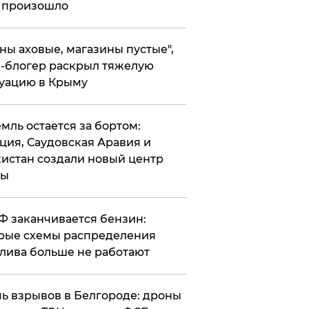
 произошло
ены аховые, магазины пустые",
-блогер раскрыл тяжелую
уацию в Крыму
емль остается за бортом:
ция, Саудовская Аравия и
истан создали новый центр
лы
РФ заканчивается бензин:
рые схемы распределения
лива больше не работают
чь взрывов в Белгороде: дроны