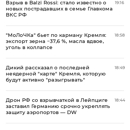
Взрыв в Balzi Rossi: стало известно о
19:16
новых пострадавших в семье Главкома
ВКС РФ
​"МоЛоЧКа" бьет по карману Кремля:
18:58
экспорт зерна −37,6 %, масла вдвое,
уголь в коллапсе
Дикий рассказал о последней
18:49
неядерной "карте" Кремля, которую
будут активно "разыгрывать"
​Дрон РФ со взрывчаткой в Лейпциге
18:44
заставил Германию срочно укреплять
защиту аэропортов — DW