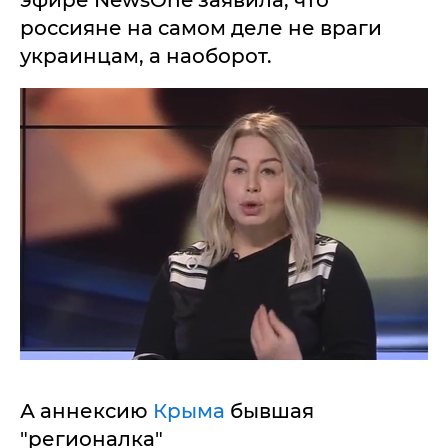
эфире NewsOne заявила, что
россияне на самом деле не враги
украинцам, а наоборот.
А аннексию
Крыма
бывшая
"регионалка"