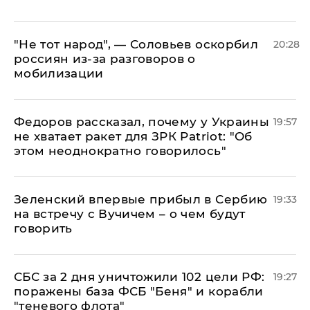
​"Не тот народ", — Соловьев оскорбил
20:28
россиян из-за разговоров о
мобилизации
Федоров рассказал, почему у Украины
19:57
не хватает ракет для ЗРК Patriot: "Об
этом неоднократно говорилось"
Зеленский впервые прибыл в Сербию
19:33
на встречу с Вучичем – о чем будут
говорить
СБС за 2 дня уничтожили 102 цели РФ:
19:27
поражены база ФСБ "Беня" и корабли
"теневого флота"