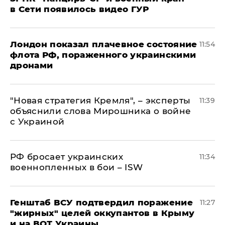
в Сети появилось видео ГУР
Лондон показал плачевное состояние
11:54
флота РФ, пораженного украинскими
дронами
"Новая стратегия Кремля", – эксперты
11:39
объяснили слова Мирошника о войне
с Украиной
РФ бросает украинских
11:34
военнопленных в бои – ISW
Генштаб ВСУ подтвердил поражение
11:27
"жирных" целей оккупантов в Крыму
и на ВОТ Украины