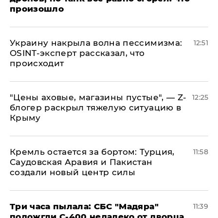
произошло
​Украину накрыла волна пессимизма:
12:51
OSINT-эксперт рассказал, что
происходит
​"Цены аховые, магазины пустые", — Z-
12:25
блогер раскрыл тяжелую ситуацию в
Крыму
​Кремль остается за бортом: Турция,
11:58
Саудовская Аравия и Пакистан
создали новый центр силы
Три часа пылала: СБС "Мадяра"
11:39
подожгли С-400 недалеко от дворца