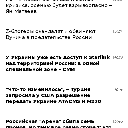
кризиса, осенью будет взрывоопасно –
Ян Матвеев
Z-блогеры скандалят и обвиняют
15:27
Вучича в предательстве России
У Украины уже есть доступ к Starlink
14:39
над территорией России: в одной
специальной зоне – СМИ
​"Что-то изменилось", – Турция
14:14
запросила у США разрешение
передать Украине ATACMS и M270
​Российская "Арена" сбила семь
13:46
дронов, но танк все равно сгорел: что