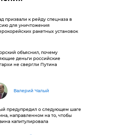
ад призвали к рейду спецназа в
сию для уничтожения
ерокорейских ракетных установок
орский объяснил, почему
яющие деньги российские
гархи не свергли Путина
Валерий Чалый
ый предупредил о следующем шаге
ина, направленном на то, чтобы
аина капитулировала