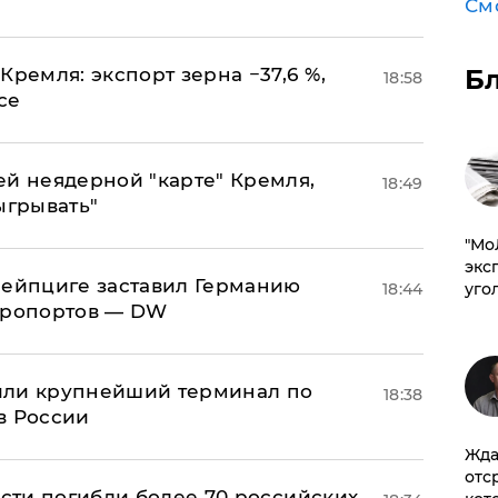
См
Кремля: экспорт зерна −37,6 %,
Б
18:58
се
ей неядерной "карте" Кремля,
18:49
ыгрывать"
​"М
эксп
 Лейпциге заставил Германию
18:44
уго
эропортов — DW
или крупнейший терминал по
18:38
в России
Жда
отс
асти погибли более 70 российских