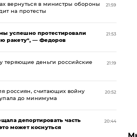
ах вернуться в министры обороны
21:59
дит на протесты
я мы успешно протестировали
21:53
ю ракету", — Федоров
му теряющие деньги российские
21:19
а
оля россиян, считающих войну
20:52
 упала до минимума
щала депортировать часть
20:44
это может коснуться
М