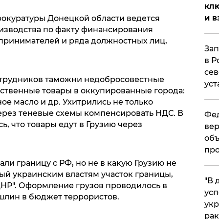
клю
и в
окуратуры Донецкой области ведется
изводства по факту финансирования
принимателей и ряда должностных лиц,
Зап
в Р
сев
отрудников таможни недобросовестные
уст
ственные товары в оккупированные города:
ое масло и др. Ухитрились не только
через теневые схемы компенсировать НДС. В
Фед
ь, что товары едут в Грузию через
вер
объ
про
али границу с РФ, но не в какую Грузию не
ный украинским властям участок границы,
​"В
ДНР". Оформление грузов проводилось в
усп
шлин в бюджет террористов.
укр
рак