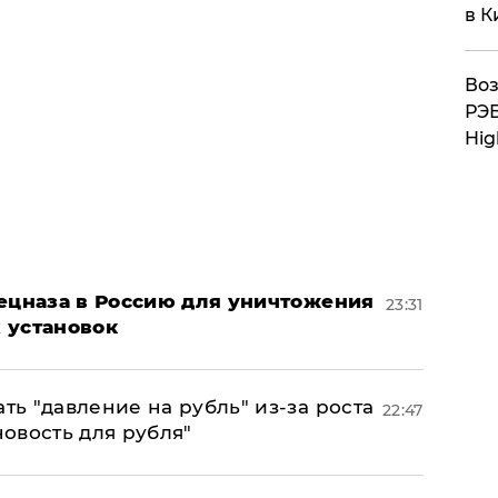
в К
Воз
РЭБ
Hig
пецназа в Россию для уничтожения
23:31
 установок
ь "давление на рубль" из-за роста
22:47
новость для рубля"