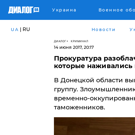
Украина
Военное об
| RU
UA
Новости
У
ДИАЛОГ
КРИМИНАЛ
14 июня 2017, 20:17
Прокуратура разобла
которые наживались 
В Донецкой области вы
группу. Злоумышленник
временно-оккупирован
таможенников.