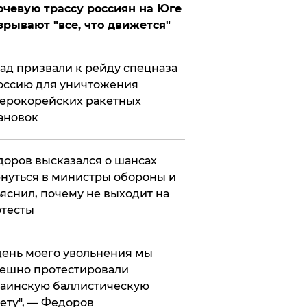
чевую трассу россиян на Юге
зрывают "все, что движется"
ад призвали к рейду спецназа
оссию для уничтожения
ерокорейских ракетных
ановок
оров высказался о шансах
нуться в министры обороны и
яснил, почему не выходит на
тесты
 день моего увольнения мы
ешно протестировали
аинскую баллистическую
ету", — Федоров