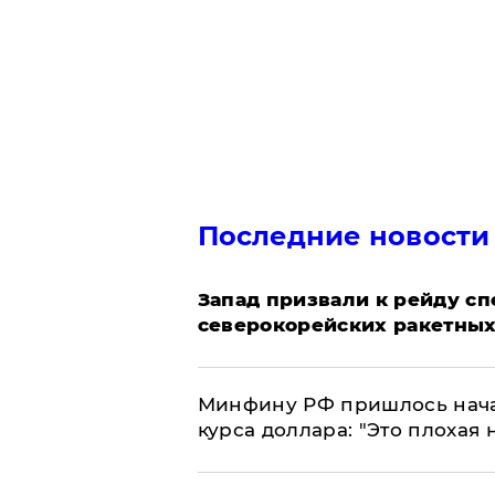
Последние новости
Запад призвали к рейду с
северокорейских ракетных
Минфину РФ пришлось начат
курса доллара: "Это плохая 