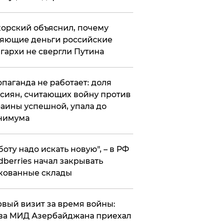
орский объяснил, почему
яющие деньги российские
гархи не свергли Путина
опаганда не работает: доля
сиян, считающих войну против
аины успешной, упала до
нимума
боту надо искать новую", – в РФ
dberries начал закрывать
кованные склады
вый визит за время войны:
ва МИД Азербайджана приехал