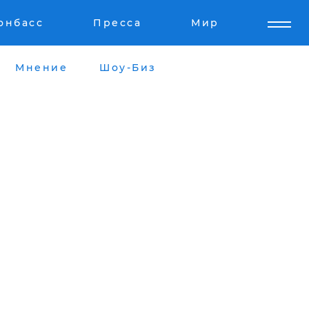
онбасс
Пресса
Мир
Мнение
Шоу-Биз