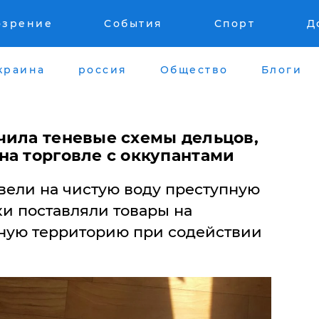
озрение
События
Спорт
Д
краина
россия
Общество
Блоги
чила теневые схемы дельцов,
на торговле с оккупантами
вели на чистую воду преступную
и поставляли товары на
ную территорию при содействии