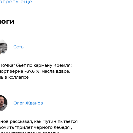
отреть ещё
логи
Сеть
оЛоЧКа" бьет по карману Кремля:
орт зерна −37,6 %, масла вдвое,
ль в коллапсе
Олег Жданов
нов рассказал, как Путин пытается
рочить "прилет черного лебедя",