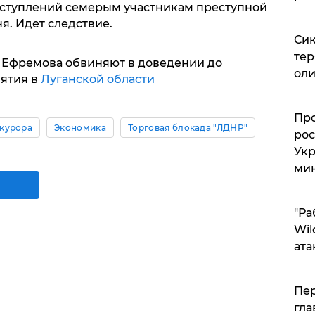
ступлений семерым участникам преступной
я. Идет следствие.
Сик
тер
 Ефремова обвиняют в доведении до
оли
ятия в
Луганской области
​Пр
курора
Экономика
Торговая блокада "ЛДНР"
рос
Укр
ми
"Ра
Wil
ата
Пер
гла