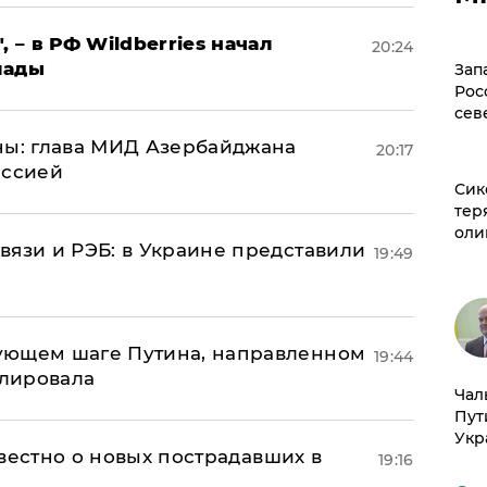
, – в РФ Wildberries начал
20:24
лады
Зап
Рос
сев
ны: глава МИД Азербайджана
20:17
иссией
Сик
тер
оли
вязи и РЭБ: в Украине представили
19:49
ующем шаге Путина, направленном
19:44
улировала
Чал
Пут
Укр
известно о новых пострадавших в
19:16