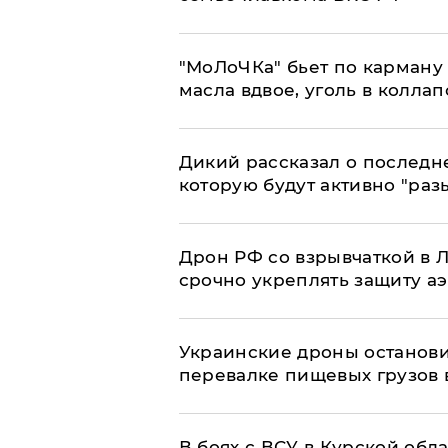
​"МоЛоЧКа" бьет по карману 
масла вдвое, уголь в коллап
Дикий рассказал о последн
которую будут активно "раз
​Дрон РФ со взрывчаткой в
срочно укреплять защиту а
Украинские дроны останов
перевалке пищевых грузов 
В боях с ВСУ в Курской обл