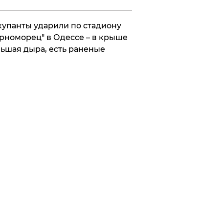
упанты ударили по стадиону
рноморец" в Одессе – в крыше
ьшая дыра, есть раненые