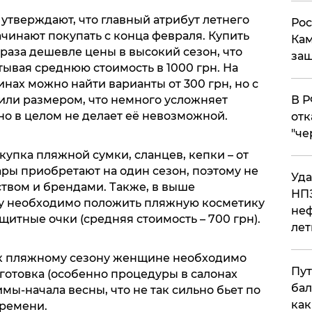
утверждают, что главный атрибут летнего
Рос
ачинают покупать с конца февраля. Купить
Кам
 раза дешевле цены в высокий сезон, что
защ
ывая среднюю стоимость в 1000 грн. На
нах можно найти варианты от 300 грн, но с
ли размером, что немного усложняет
​В 
но в целом не делает её невозможной.
отк
"че
упка пляжной сумки, сланцев, кепки – от
ары приобретают на один сезон, поэтому не
Уда
ством и брендами. Также, в выше
НПЗ
у необходимо положить пляжную косметику
неф
ащитные очки (средняя стоимость – 700 грн).
лет
 к пляжному сезону женщине необходимо
Пут
дготовка (особенно процедуры в салонах
бал
мы-начала весны, что не так сильно бьет по
как
времени.