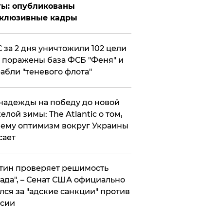
ты: опубликованы
склюзивные кадры
 за 2 дня уничтожили 102 цели
 поражены база ФСБ "Феня" и
абли "теневого флота"
надежды на победу до новой
елой зимы: The Atlantic о том,
ему оптимизм вокруг Украины
сает
тин проверяет решимость
ада", – Сенат США официально
лся за "адские санкции" против
сии