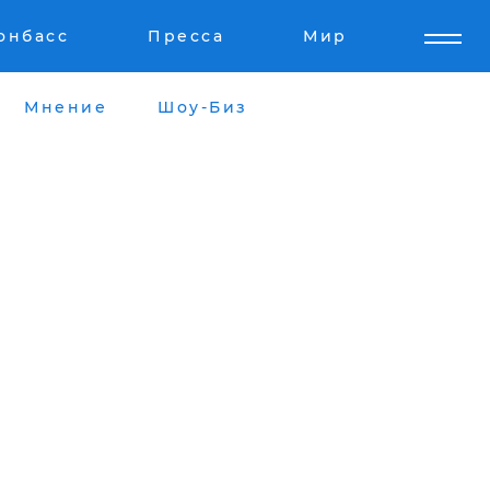
онбасс
Пресса
Мир
Мнение
Шоу-Биз