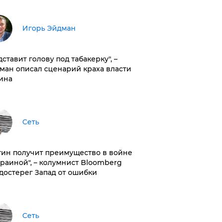
Игорь Эйдман
дставит голову под табакерку", –
ман описал сценарий краха власти
ина
Сеть
тин получит преимущество в войне
краиной", – колумнист Bloomberg
достерег Запад от ошибки
Сеть