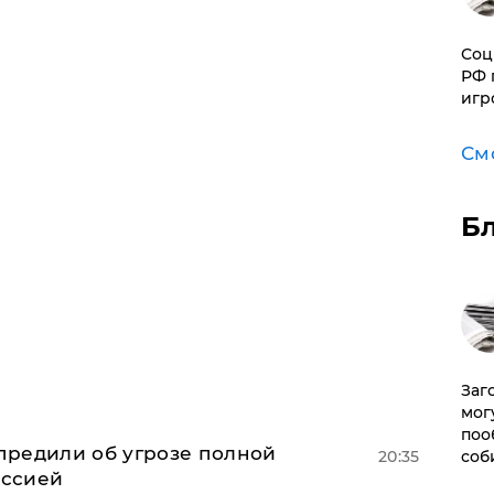
Соц
РФ 
игр
См
Б
Заг
мог
поо
предили об угрозе полной
20:35
соб
оссией