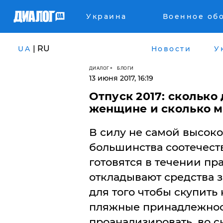
Украина
Военное об
| RU
UA
Новости
У
ДИАЛОГ
БЛОГИ
13 июня 2017, 16:19
Отпуск 2017: сколько
женщине и сколько 
В силу не самой высок
большинства соотечест
готовятся в течении пр
откладывают средства з
для того чтобы скупить
пляжные принадлежнос
проанализировать, во с