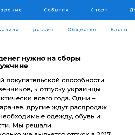
озрение
События
Спорт
Д
краина
россия
Общество
Блоги
 денег нужно на сборы
мужчине
ой покупательской способности
венников, к отпуску украинцы
актически всего года. Одни –
аранее, другие ждут распродаж
 необходимые одежду, обувь и
ти. Мы решали
колько же выльется отпуск в 2017