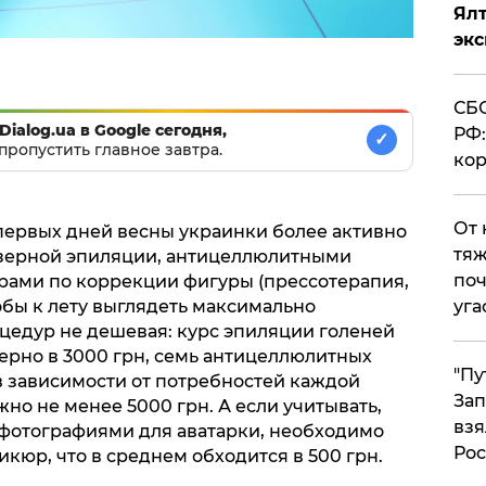
Ял
эк
СБС
Dialog.ua в Google сегодня,
РФ:
✓
пропустить главное завтра.
кор
От 
 первых дней весны украинки более активно
тяж
зерной эпиляции, антицеллюлитными
поч
рами по коррекции фигуры (прессотерапия,
тобы к лету выглядеть максимально
уга
оцедур не дешевая: курс эпиляции голеней
ерно в 3000 грн, семь антицеллюлитных
"Пу
 в зависимости от потребностей каждой
Зап
но не менее 5000 грн. А если учитывать,
взя
 фотографиями для аватарки, необходимо
Рос
кюр, что в среднем обходится в 500 грн.