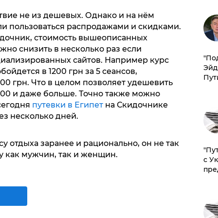
твие не из дешевых. Однако и на нём
ли пользоваться распродажами и скидками.
идочник, стоимость вышеописанных
жно снизить в несколько раз если
​"По
циализированных сайтов. Например курс
Эйд
ойдется в 1200 грн за 5 сеансов,
Пут
00 грн. Что в целом позволяет удешевить
500 и даже больше. Точно также можно
 сегодня
путевки в Египет
на Скидочнике
ез несколько дней.
у отдыха заранее и рационально, он не так
"Пу
 как мужчин, так и женщин.
с У
пре