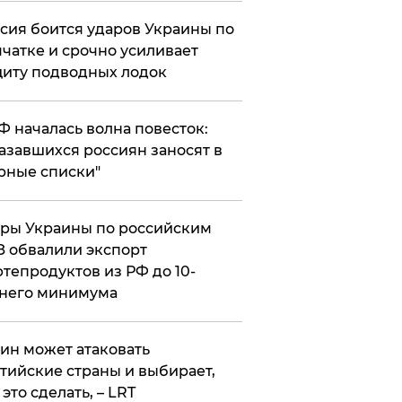
сия боится ударов Украины по
чатке и срочно усиливает
иту подводных лодок
РФ началась волна повесток:
азавшихся россиян заносят в
рные списки"
ры Украины по российским
 обвалили экспорт
тепродуктов из РФ до 10-
него минимума
ин может атаковать
тийские страны и выбирает,
 это сделать, – LRT