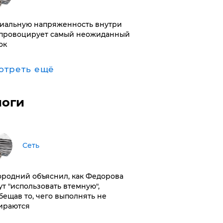
иальную напряженность внутри
провоцирует самый неожиданный
ок
отреть ещё
логи
Сеть
ородний объяснил, как Федорова
ут "использовать втемную",
бещав то, чего выполнять не
ираются