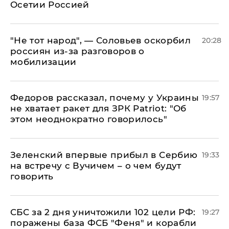
Осетии Россией
​"Не тот народ", — Соловьев оскорбил
20:28
россиян из-за разговоров о
мобилизации
Федоров рассказал, почему у Украины
19:57
не хватает ракет для ЗРК Patriot: "Об
этом неоднократно говорилось"
Зеленский впервые прибыл в Сербию
19:33
на встречу с Вучичем – о чем будут
говорить
СБС за 2 дня уничтожили 102 цели РФ:
19:27
поражены база ФСБ "Феня" и корабли