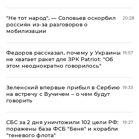
​"Не тот народ", — Соловьев оскорбил
20:28
россиян из-за разговоров о
мобилизации
Федоров рассказал, почему у Украины
19:57
не хватает ракет для ЗРК Patriot: "Об
этом неоднократно говорилось"
Зеленский впервые прибыл в Сербию
19:33
на встречу с Вучичем – о чем будут
говорить
СБС за 2 дня уничтожили 102 цели РФ:
19:27
поражены база ФСБ "Беня" и корабли
"теневого флота"