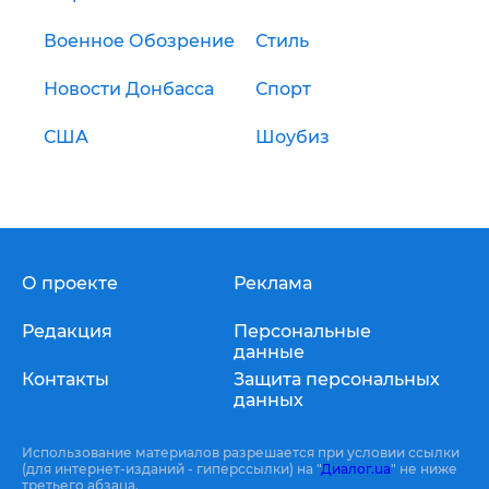
Военное Обозрение
Стиль
Новости Донбасса
Спорт
США
Шоубиз
О проекте
Реклама
Редакция
Персональные
данные
Контакты
Защита персональных
данных
Использование материалов разрешается при условии ссылки
(для интернет-изданий - гиперссылки) на "
Диалог.ua
" не ниже
третьего абзаца.