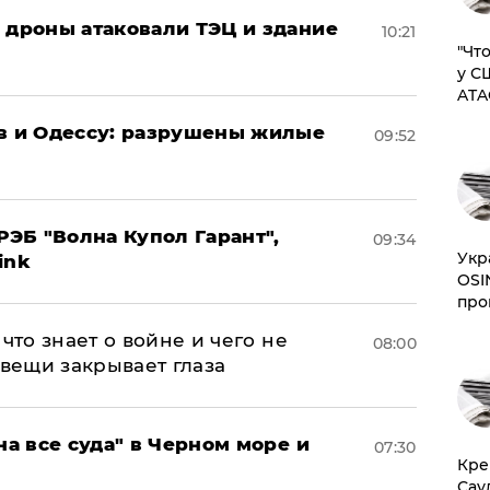
: дроны атаковали ТЭЦ и здание
10:21
​"Ч
у С
ATA
ов и Одессу: разрушены жилые
09:52
ЭБ "Волна Купол Гарант",
09:34
​Ук
ink
OSI
про
что знает о войне и чего не
08:00
 вещи закрывает глаза
на все суда" в Черном море и
07:30
​Кр
Сау