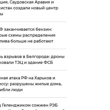
ция, Саудовская Аравия и
истан создали новый центр
лы
РФ заканчивается бензин:
рые схемы распределения
лива больше не работают
чь взрывов в Белгороде: дроны
ковали ТЭЦ и здание ФСБ
чная атака РФ на Харьков и
ссу: разрушены жилые дома,
ибли люди
д Геленджиком сожжен РЭБ