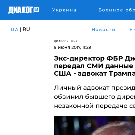
Украина
Военное об
| RU
UA
Новости
У
ДИАЛОГ
МИР
9 июня 2017, 11:29
Экс-директор ФБР Д
передал СМИ данные 
США - адвокат Трамп
​Личный адвокат прези
обвинил бывшего дире
незаконной передаче с