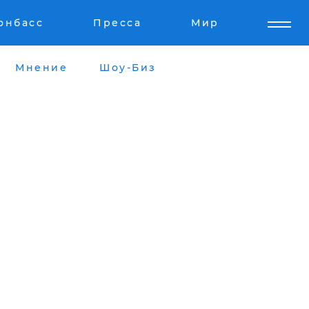
онбасс
Пресса
Мир
Мнение
Шоу-Биз