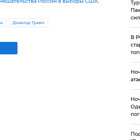
мешательства России в выборы США.
Тур
Пак
си
ка
Дональд Трамп
​В 
ста
топ
​Но
ата
​Но
Оде
пог
По