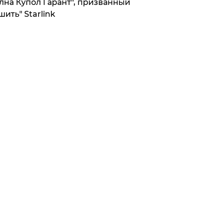
лна Купол Гарант", призванный
шить" Starlink