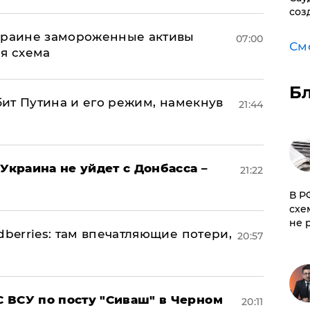
соз
Украине замороженные активы
07:00
См
ая схема
Б
убит Путина и его режим, намекнув
21:44
Украина не уйдет с Донбасса –
21:22
​В 
схе
не 
dberries: там впечатляющие потери,
20:57
 ВСУ по посту "Сиваш" в Черном
20:11