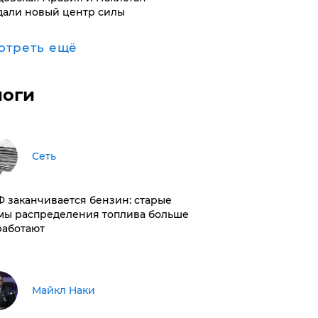
дали новый центр силы
отреть ещё
логи
Сеть
РФ заканчивается бензин: старые
мы распределения топлива больше
работают
Майкл Наки