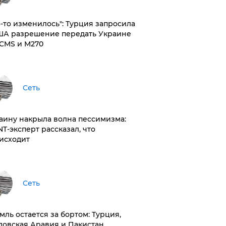
то-то изменилось": Турция запросила
ША разрешение передать Украине
CMS и M270
Сеть
раину накрыла волна пессимизма:
NT-эксперт рассказал, что
исходит
Сеть
емль остается за бортом: Турция,
довская Аравия и Пакистан