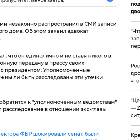
пропустить главное завтра.
под
дво
ми незаконно распространил в СМИ записи
​"Ч
ого дома. Об этом заявил адвокат
.
зап
пер
л, что он единолично и не ставя никого в
онную передачу в прессу своих
​Ро
 с президентом. Уполномоченные
дро
жны ли быть расследованы эти утечки
что
​"Ц
 обратится к "уполномоченным ведомствам"
— Z
и расследование в отношении экс-главы
сит
ректора ФБР шокировали сенат, были
​Кр