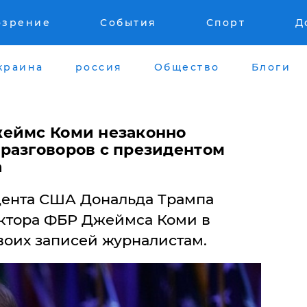
озрение
События
Спорт
Д
краина
россия
Общество
Блоги
жеймс Коми незаконно
разговоров с президентом
а
дента США Дональда Трампа
ктора ФБР Джеймса Коми в
воих записей журналистам.