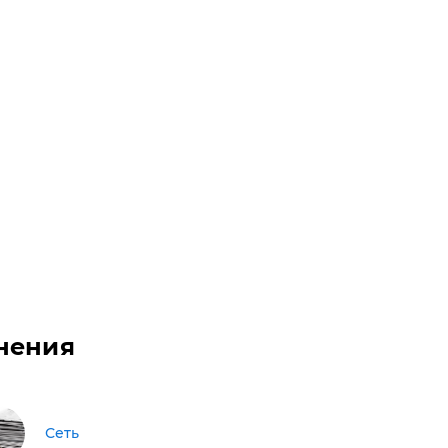
нения
Сеть