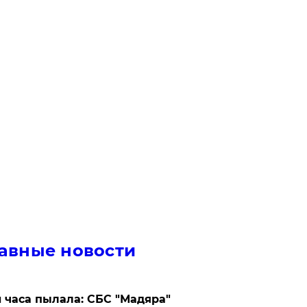
авные новости
 часа пылала: СБС "Мадяра"