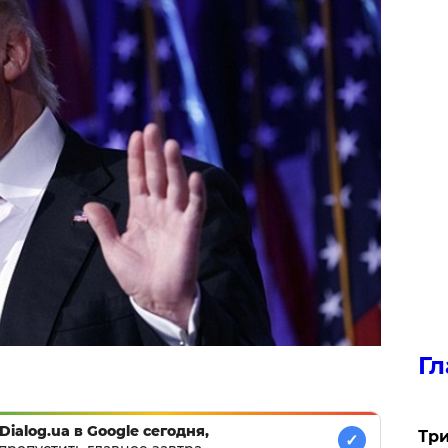
Гл
Dialog.ua в Google сегодня,
Три
✓