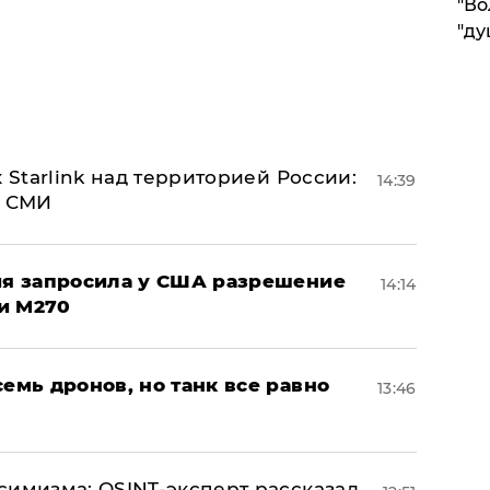
"Во
"ду
 Starlink над территорией России:
14:39
- СМИ
ция запросила у США разрешение
14:14
и M270
семь дронов, но танк все равно
13:46
симизма: OSINT-эксперт рассказал,