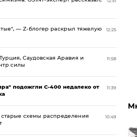
12:51
стые", — Z-блогер раскрыл тяжелую
12:25
 Турция, Саудовская Аравия и
11:58
нтр силы
яра" подожгли С-400 недалеко от
11:39
ка
М
н: старые схемы распределения
10:49
т