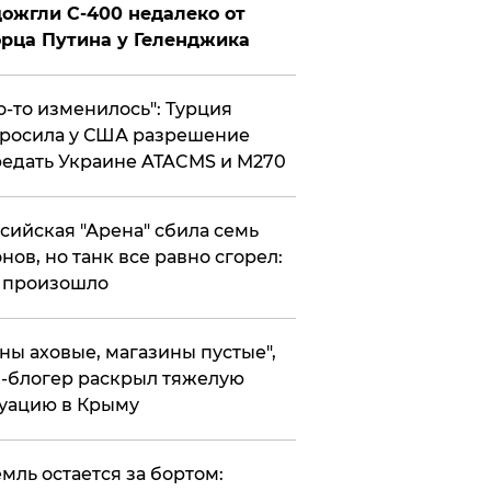
ожгли С-400 недалеко от
рца Путина у Геленджика
то-то изменилось": Турция
росила у США разрешение
едать Украине ATACMS и M270
ссийская "Арена" сбила семь
нов, но танк все равно сгорел:
 произошло
ены аховые, магазины пустые",
-блогер раскрыл тяжелую
уацию в Крыму
емль остается за бортом: