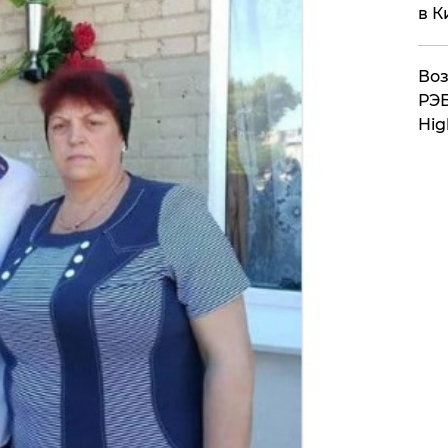
в К
Воз
РЭБ
Hig