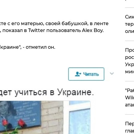
Сик
те с его матерью, своей бабушкой, в ленте
тер
показал в Twitter пользователь Alex Boy.
оли
краине", - отметил он.
​Пр
рос
Укр
ми
"Ра
Wil
ата
Пер
гла