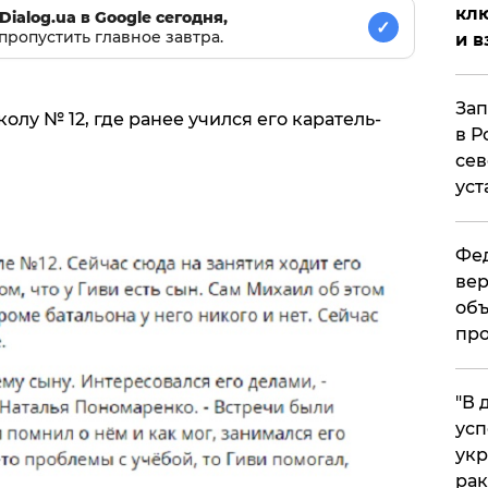
клю
Dialog.ua в Google сегодня,
✓
пропустить главное завтра.
и в
Зап
олу № 12, где ранее учился его каратель-
в Р
сев
уст
Фед
вер
объ
про
​"В
усп
укр
рак