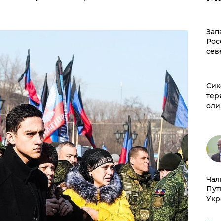
Зап
Рос
сев
Сик
тер
оли
Чал
Пут
Укр