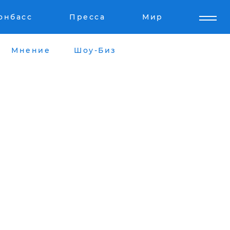
онбасс
Пресса
Мир
Мнение
Шоу-Биз