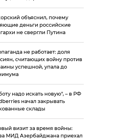
орский объяснил, почему
яющие деньги российские
гархи не свергли Путина
опаганда не работает: доля
сиян, считающих войну против
аины успешной, упала до
нимума
боту надо искать новую", – в РФ
dberries начал закрывать
кованные склады
вый визит за время войны:
ва МИД Азербайджана приехал