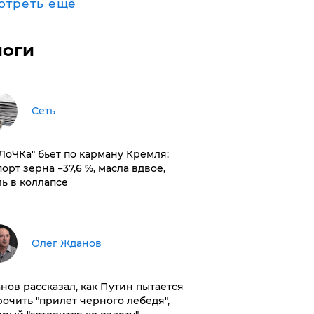
отреть ещё
логи
Сеть
оЛоЧКа" бьет по карману Кремля:
орт зерна −37,6 %, масла вдвое,
ль в коллапсе
Олег Жданов
нов рассказал, как Путин пытается
рочить "прилет черного лебедя",