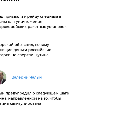
ад призвали к рейду спецназа в
сию для уничтожения
ерокорейских ракетных установок
орский объяснил, почему
яющие деньги российские
гархи не свергли Путина
Валерий Чалый
ый предупредил о следующем шаге
ина, направленном на то, чтобы
аина капитулировала