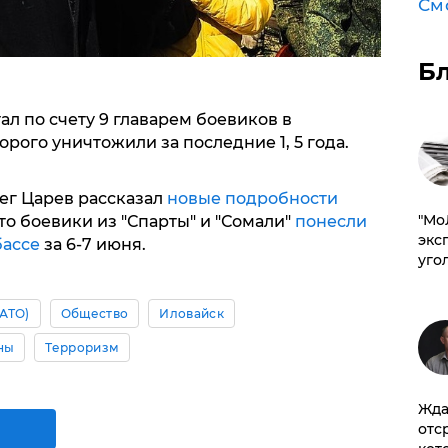
См
Б
ал по счету 9 главарем боевиков в
рого уничтожили за последние 1, 5 года.
ег Царев рассказал
новые подробности
​"М
о боевики из "Спарты" и "Сомали"
понесли
эксп
бассе
за 6-7 июня.
уго
АТО)
Общество
Иловайск
ны
Терроризм
Жда
отс