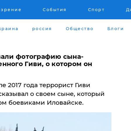
озрение
События
Спорт
Д
краина
россия
Общество
Блоги
вали фотографию сына-
нного Гиви, о котором он
е 2017 года террорист Гиви
сказывал о своем сыне, который
ом боевиками Иловайске.