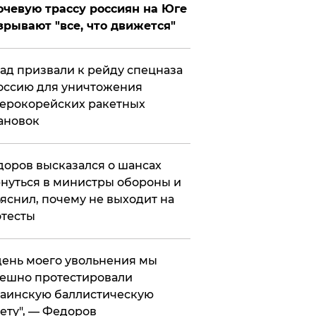
чевую трассу россиян на Юге
зрывают "все, что движется"
ад призвали к рейду спецназа
оссию для уничтожения
ерокорейских ракетных
ановок
оров высказался о шансах
нуться в министры обороны и
яснил, почему не выходит на
тесты
 день моего увольнения мы
ешно протестировали
аинскую баллистическую
ету", — Федоров