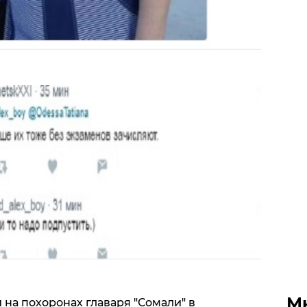
М
 на похоронах главаря "Сомали" в