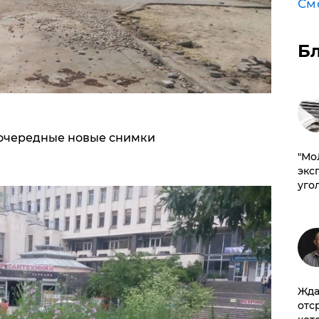
См
Б
 очередные новые снимки
​"М
эксп
уго
Жда
отс