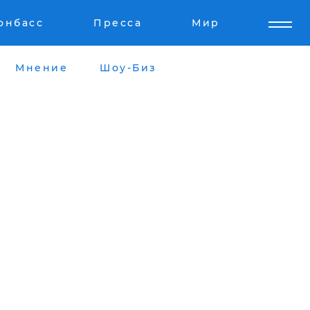
онбасс
Пресса
Мир
Мнение
Шоу-Биз