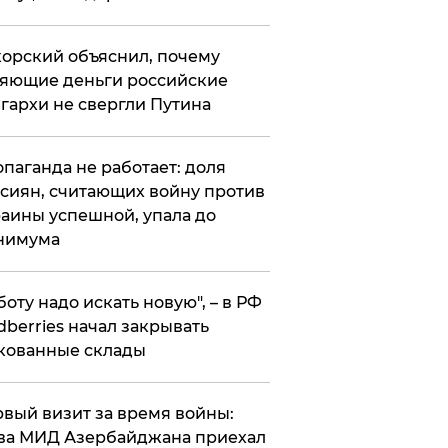
орский объяснил, почему
яющие деньги российские
гархи не свергли Путина
опаганда не работает: доля
сиян, считающих войну против
аины успешной, упала до
нимума
боту надо искать новую", – в РФ
dberries начал закрывать
кованные склады
вый визит за время войны:
ва МИД Азербайджана приехал