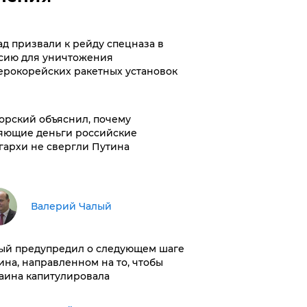
ад призвали к рейду спецназа в
сию для уничтожения
ерокорейских ракетных установок
орский объяснил, почему
яющие деньги российские
гархи не свергли Путина
Валерий Чалый
ый предупредил о следующем шаге
ина, направленном на то, чтобы
аина капитулировала